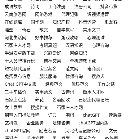
成语故事
诗词
工商注册
注册公司
抖音带货
云南旅游网
网络游戏
代理记账
短视频运营
在线题库
国学网
知识产权
抖音运营
雕龙客
雕塑
奇石
散文
自学教程
常用文书
河北生活网
好书推荐
游戏攻略
心理测试
石家庄人才网
考研真题
汉语知识
心理咨询
手游安卓版下载
兴趣爱好
网络知识
十大品牌排行榜
商标交易
单机游戏下载
短视频代运营
宝宝起名
范文网
电商设计
免费发布信息
服装服饰
律师咨询
搜救犬
Chat GPT中文版
经典范文
优质范文
工作总结
二手车估价
实用范文
古诗词
衡水人才网
石家庄点痣
养花
名酒回收
石家庄代理记账
女士发型
搜搜作文
石家庄人才网
钢琴入门指法教程
词典
围棋
chatGPT
读后感
玄机派
企业服务
法律咨询
chatGPT国内版
chatGPT官网
励志名言
河北代理记账公司
文玩
语料库
游戏推荐
男士发型
高考作文
PS修图