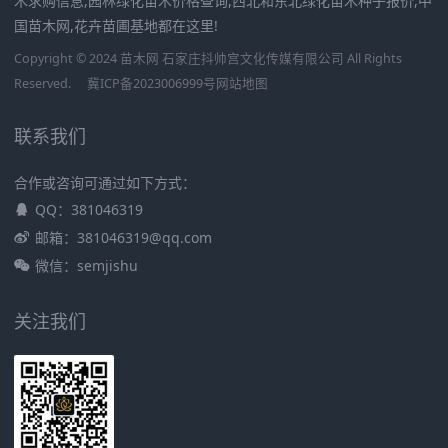
木求购信息,园林绿化苗木价格查询,西北和东北绿化苗木种子报价,中
国苗木网,花卉苗圃基地都在这里!
Copyright © 2024 苗木网 石家庄抖帅宫文化传媒有限公司 All Rights
Reserved.
冀ICP备2023006999号
网站地图
联系我们
合作或咨询可通过如下方式：
QQ：381046319
邮箱：381046319@qq.com
微信：semjishu
关注我们