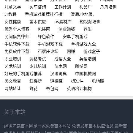
儿童文学
买车咨询
工作计划
礼品厂
舟舟培训
IT教程
手机游戏推荐排行榜
暖通,电地暖，
女性健康
苗木供应
ps素材库
短视频培训
优秀个人博客
包装网
创业赚钱
养生
民间借贷律师
绿色软件
安卓手机游戏
手机软件下载
手机游戏下载
单机游戏大全
免费软件下载
石家庄论坛
网赚
游戏盒子
职业培训
资格考试
成语大全
英语培训
艺术培训
少儿培训
苗木网
雕塑网
好玩的手机游戏推荐
汉语词典
中国机械网
美文欣赏
红楼梦
道德经
标准件
电地暖
网站转让
鲜花
书包网
英语培训机构
关于本站
绿树海棠苗木网是一家免费苗木网站,免费发布苗木供应信息,最新苗