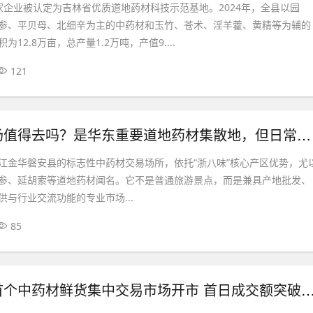
家企业被认定为吉林省优质道地药材科技示范基地。2024年，全县以园
参、平贝母、北细辛为主的中药材和玉竹、苍术、淫羊藿、黄精等为辅的
12.8万亩，总产量1.2万吨，产值9....
121
磐安药材市场值得去吗？是华东重要道地药材集散地，但日常采购不必专程前往
江金华磐安县的标志性中药材交易场所，依托“浙八味”核心产区优势，尤
参、延胡索等道地药材闻名。它不是普通旅游景点，而是兼具产地批发、
与行业交流功能的专业市场...
85
大别山南麓首个中药材鲜货集中交易市场开市 首日成交额突破