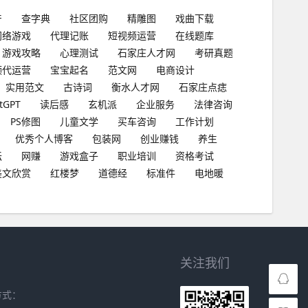
产
查字典
社区团购
精雕图
戏曲下载
网络游戏
代理记账
短视频运营
在线题库
游戏攻略
心理测试
石家庄人才网
考研真题
频代运营
宝宝起名
范文网
电商设计
实用范文
古诗词
衡水人才网
石家庄点痣
tGPT
读后感
玄机派
企业服务
法律咨询
PS修图
儿童文学
买车咨询
工作计划
优秀个人博客
包装网
创业赚钱
养生
坛
网赚
游戏盒子
职业培训
资格考试
美文欣赏
红楼梦
道德经
标准件
电地暖
关注我们
方式：