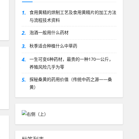
1.
食用黄精的烘制工艺及食用黄精片的加工方法
与流程技术资料
2.
泡酒一般用什么药材
3.
秋季适合种植什么中草药
4.
一生可变6种药材，最贵的一种170一公斤，
养殖风险几乎为零
药
5.
探秘桑黄的药用价值（传统中药之源——桑
黄）
药