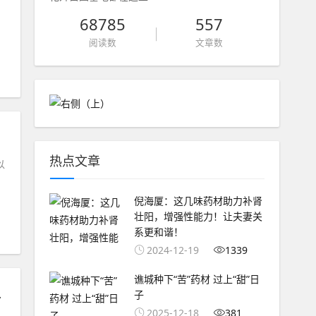
68785
557
阅读数
文章数
热点文章
以
倪海厦：这几味药材助力补肾
壮阳，增强性能力！让夫妻关
系更和谐！
2024-12-19
1339
谯城种下“苦”药材 过上“甜”日
2500万元
子
2025-12-18
381