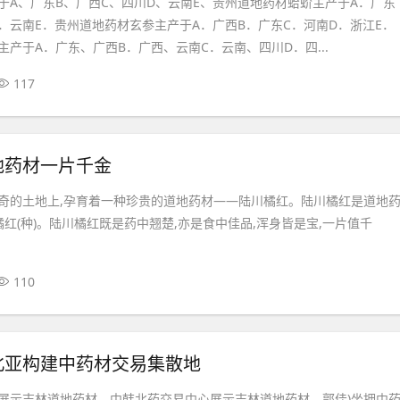
于A、广东B、广西C、四川D、云南E、贵州道地药材蛤蚧主产于A．广东
D．云南E．贵州道地药材玄参主产于A．广西B．广东C．河南D．浙江E．
产于A．广东、广西B．广西、云南C．云南、四川D．四...
117
地药材一片千金
奇的土地上,孕育着一种珍贵的道地药材——陆川橘红。陆川橘红是道地
橘红(种)。陆川橘红既是药中翘楚,亦是食中佳品,浑身皆是宝,一片值千
110
北亚构建中药材交易集散地
展示吉林道地药材。中韩北药交易中心展示吉林道地药材。郭佳)坐拥中