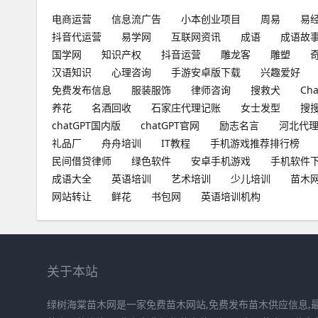
电商运营
信息流广告
小本创业项目
周易
易
抖音代运营
易学网
互联网资讯
成语
成语故
国学网
知识产权
抖音运营
雕龙客
雕塑
汉语知识
心理咨询
手游安卓版下载
兴趣爱好
免费发布信息
服装服饰
律师咨询
搜救犬
Ch
养花
名酒回收
石家庄代理记账
女士发型
搜
chatGPT国内版
chatGPT官网
励志名言
河北代
礼品厂
舟舟培训
IT教程
手机游戏推荐排行榜
民间借贷律师
绿色软件
安卓手机游戏
手机软件
成语大全
英语培训
艺术培训
少儿培训
苗木
网站转让
鲜花
书包网
英语培训机构
关于本站
绿树海棠苗木网是一家免费苗木网站,免费发布苗木供应信息,