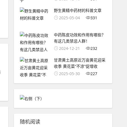
名
野生黄精中药材的科普文章
2025-05-04
331
中药陈皮功效和作用有哪些？
有这几类禁忌人群！
2024-12-21
232
甘肃黄土高原近万亩黄花迎采
收季 黄花菜“不凉”促增收
药
2025-05-30
227
随机阅读