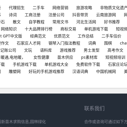
经
代理招生
二手车
网络营销
旅游攻略
非物质文化遗
事
诗词
工商注册
注册公司
抖音带货
云南旅游网
奇石
散文
自学教程
常用文书
河北生活网
好书推荐
网络知识
十大品牌排行榜
商标交易
单机游戏下载
短视
at GPT中文版
经典范文
优质范文
工作总结
二手车估价
搜作文
石家庄人才网
钢琴入门指法教程
词典
围棋
cha
理记账公司
文玩
语料库
游戏推荐
男士发型
高考作文
暖通,电地暖，
女性健康
苗木供应
ps素材库
短视频培训
下载
手机游戏下载
单机游戏大全
免费软件下载
石家庄论
网
雕塑网
好玩的手机游戏推荐
汉语词典
中国机械网
联系我们
最新苗木求购信息,园林绿化
合作或咨询可通过如下