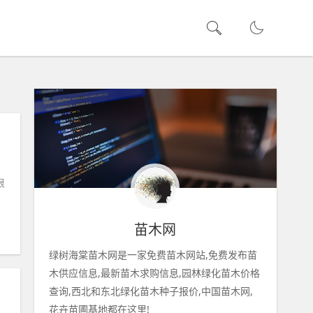
属
很
苗木网
绿树海棠苗木网是一家免费苗木网站,免费发布苗
木供应信息,最新苗木求购信息,园林绿化苗木价格
查询,西北和东北绿化苗木种子报价,中国苗木网,
花卉苗圃基地都在这里!