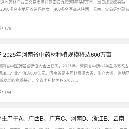
别山道地药材产业园交易市场在罗田县九资河镇鸣锣开市，当日成交额突破
了2000多名本地药农进场售卖，400多名客商从陕西、云南、安徽等地慕
178
 2025年河南省中药材种植规模将达600万亩
从河南省中医药强省建设大会上获悉，2025年，河南省中药材种植规模将达
和初加工产业产值达600亿元。河南省是中药材资源大省、生产大省，道地
发展的物质基础，全省中药材面积570万...
144
主产于A、广西B、广东C、河南D、浙江E、云南