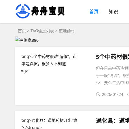
首页
知识
首页
> TAG信息列表 > 道地药材
5个中药材很
但在目前中药造假
于一股“清流”，
少；要么生活中比
2026-01-24
通化县：道地