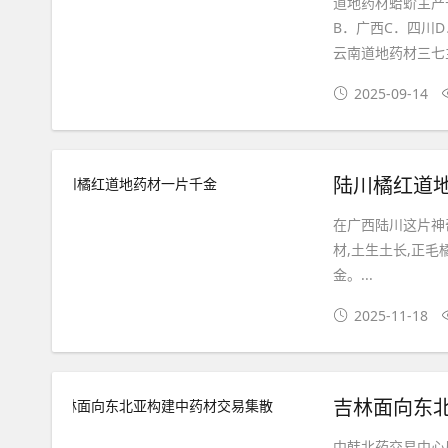
道地药材蛤蚧主产
B．广西C．四川
云南道地药材三七主
2025-09-14
陆川橘红道
在广西陆川这片神
材,土生土长,正毛
金。...
2025-11-18
吉林面向东
中韩北药交易中心