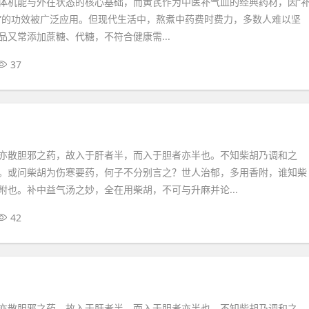
体机能与外在状态的核心基础，而黄芪作为中医补气血的经典药材，因“
”的功效被广泛应用。但现代生活中，熬煮中药费时费力，多数人难以坚
品又常添加蔗糖、代糖，不符合健康需...
37
亦散胆邪之药，故入于肝者半，而入于胆者亦半也。不知柴胡乃调和之
。或问柴胡为伤寒要药，何子不分别言之？世人治郁，多用香附，谁知柴
附也。补中益气汤之妙，全在用柴胡，不可与升麻并论...
42
亦散胆邪之药，故入于肝者半，而入于胆者亦半也。不知柴胡乃调和之