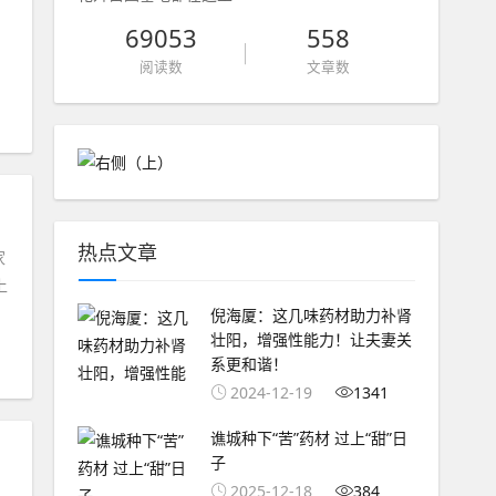
69053
558
阅读数
文章数
热点文章
家
上
倪海厦：这几味药材助力补肾
壮阳，增强性能力！让夫妻关
系更和谐！
2024-12-19
1341
谯城种下“苦”药材 过上“甜”日
子
2025-12-18
384