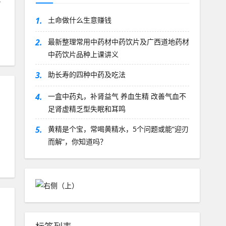
补
1.
土命做什么生意赚钱
2.
最新整理常用中药材中药饮片及广西道地药材
中药饮片品种上课讲义
3.
助长寿的四种中药及吃法
4.
一盒中药丸，补肾益气 养血生精 改善气血不
足肾虚精乏型失眠和耳鸣
5.
黄精是个宝，常喝黄精水，5个问题或能“迎刃
而解”，你知道吗？