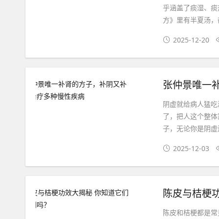
乎涵盖了痰湿、痰
方》里有半夏汤，
2025-12-20
张仲景唯一
阴虚就给病人猛吃
了，把人这个整体
子，无论你是阴虚
2025-12-03
陈皮与桔梗
陈皮和桔梗都是常