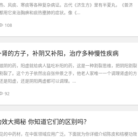
热、风痰、寒痰等各种复杂病证。古代《济生方》里有半夏丸，《普济
都用它来治胸痹和痰热壅肺的症状。像《...
108
补肾的方子，补阴又补阳，治疗多种慢性疾病
滋阴的药，阳虚就给病人猛吃补阳的药，这是一种割裂思维，把阴阳割裂
割裂了。这个方子依然出自张仲景之手，他老人家唯一一个调理肾虚的方
还是阳虚，还是阴阳两虚都可以调理。...
92
功效大揭秘 你知道它们的区别吗？
见的中药材，在中医领域应用广泛。下面就为你详细介绍陈皮和桔梗功效