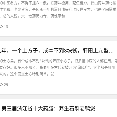
的中医名方，不得不提六一散。它药味极简、配伍精妙，仅由两味药材按
性平和、老少皆宜，是传承千年的夏日清暑利湿传世良方，也是民间夏季
。总的来说，六一散药简力专、药性平和...
13
高血压不管几年，一个土方子，成本不到3块钱，肝阳上亢型高血压
的土方里，有个成本不到3块钱的降压小方子，很多懂中医的人都在用，
要存好。很多人不知道，高血压在古代就被归为“偏风症”，大半都是肝阳
来的。这个便宜土方特别简单，就...
29
】第三届浙江省十大药膳：养生石斛老鸭煲