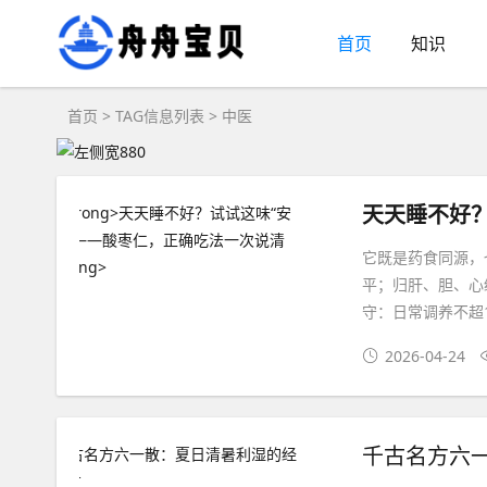
首页
知识
首页
> TAG信息列表 > 中医
天天睡不好
它既是药食同源，
平；归肝、胆、心
守：日常调养不超1
2026-04-24
千古名方六