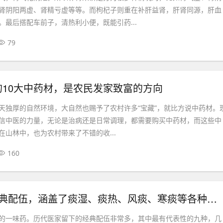
肾阴阳两虚、肾精亏虚等等。而枸杞子则重在补肝益肾，肝肾同源，肝血
。最后搭配车前子，清热利小便，既能引药...
79
的10大中药材，是农民发家致富的方向
天独厚的自然环境，大自然也赐予了农村许多“宝藏”，就比方说中药材。
信中医的力量，无论是治病还是日常调理，都需要购买中药材，而这些中
在山林中，也为农村带来了不错的收...
160
9种半夏的经典配伍，涵盖了痰湿、痰热、风痰、寒痰等各种病证！
的一味药。历代医家留下的经典配伍非常多，其中最有代表性的九种，几