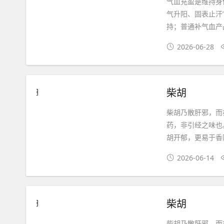
气血充盈是维持身
气升阳、固表止汗
持；普通补气血产
2026-06-28
柴胡
柴胡乃散肝邪，而
药，非引经之味也
胡开郁，更易于香
2026-06-14
柴胡
柴胡乃散肝邪，而