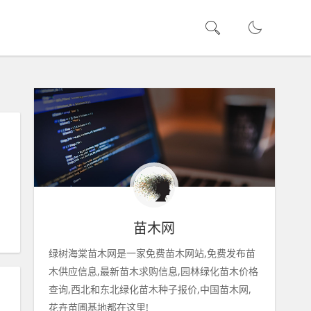
苗木网
绿树海棠苗木网是一家免费苗木网站,免费发布苗
木供应信息,最新苗木求购信息,园林绿化苗木价格
查询,西北和东北绿化苗木种子报价,中国苗木网,
花卉苗圃基地都在这里!