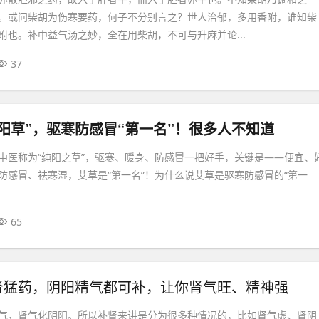
。或问柴胡为伤寒要药，何子不分别言之？世人治郁，多用香附，谁知柴
附也。补中益气汤之妙，全在用柴胡，不可与升麻并论...
37
阳草”，驱寒防感冒“第一名”！很多人不知道
中医称为“纯阳之草”，驱寒、暖身、防感冒一把好手，关键是——便宜、
防感冒、祛寒湿，艾草是“第一名”！为什么说艾草是驱寒防感冒的“第一
65
肾猛药，阴阳精气都可补，让你肾气旺、精神强
气，肾气化阴阳。所以补肾来讲是分为很多种情况的，比如肾气虚、肾阴