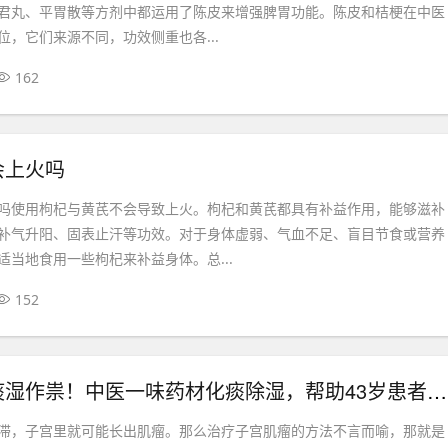
君丸、平胃散等方剂中都运用了陈皮来增强脾胃功能。陈皮和桔梗在中医
位，它们来源不同，功效侧重也各...
162
会上火吗
吗使用枸杞与黄芪不会导致上火。枸杞和黄芪都具有补益作用，能够滋补
补气升阳、固表止汗等功效。对于身体虚弱、气血不足、盲目节食或营养
适当地食用一些枸杞来补益身体。总...
152
子宫肌瘤是痰湿作祟！中医一味药材化痰除湿，帮助43岁患者缩瘤成功！（附茶饮方）
滞，子宫里就可能长出肌瘤。那么治疗子宫肌瘤的方法不言而喻，那就是