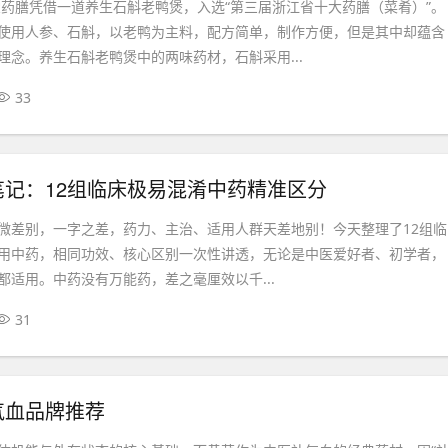
余堂药膳凭借一道养生石斛老鸭煲，入选“第三届浙江省十大药膳（菜肴）”。
使用人参、石斛，以老鸭为主料，配方简单，制作方便，但是其中却蕴含
理念。养生石斛老鸭煲中的两味药材，石斛采用...
33
笔记：12组临床极易混淆中药精准区分
微差别，一字之差，药力、主治、适用人群天差地别！今天整理了12组临
用中药，相同功效、核心区别一次性讲透，无论是中医爱好者、初学者，
都适用。中药没有万能药，差之毫厘效以千...
31
气血品牌推荐