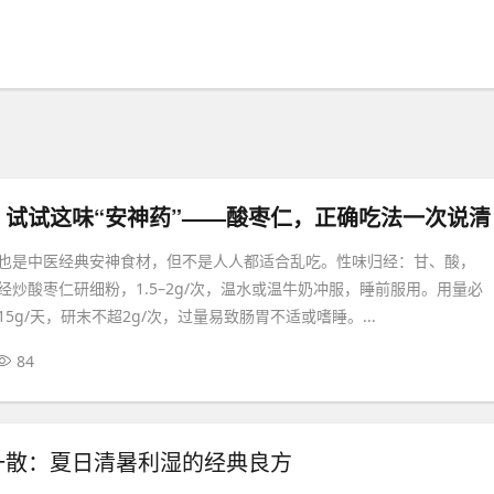
？试试这味“安神药”——酸枣仁，正确吃法一次说清
也是中医经典安神食材，但不是人人都适合乱吃。性味归经：甘、酸，
经炒酸枣仁研细粉，1.5–2g/次，温水或温牛奶冲服，睡前服用。用量必
5g/天，研末不超2g/次，过量易致肠胃不适或嗜睡。...
84
一散：夏日清暑利湿的经典良方