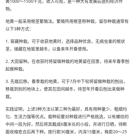
黄1000～1500千克，收入可观，是一种大有发展前途的经济作
物。
地黄一般采用根茎繁殖法。繁殖所用根茎称种栽，留存种栽通常有
以下3种方式：
1. 窖藏种栽。可于收获地黄时，选择品种优良，无病虫害的根状
茎，储藏在地窖里越冬，以备来年开春使用。
2. 大田留种。在收获时将留做种栽的地黄留在田里，待来年春季刨
起做种栽。
3. 先栽后移。春季栽的地黄，可于7月中下旬将留做种栽的刨出，
移栽到别的地块上，使其在田间越冬，待翌年开春后刨出来做种
栽。
实践证明，上述3种方法以第三种为最好，具有用种量少、粗细均
匀、生活力强等优点。栽种前要对种栽进行严格挑选，以有螺纹的
中间一段为好，然后将其截成6厘米长的小段，并进行日晒，待断
面收缩愈合后再下种。按行距30厘米，内深15厘米，株距20～25