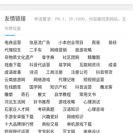
友情链接
申请要求：PR≥1，IP≥1000，内容属同类网站，无
作弊现象
电商运营
信息流广告
小本创业项目
周易
易经
代理招生
二手车
网络营销
旅游攻略
非物质文化遗产
查字典
社区团购
精雕图
戏曲下载
抖音代运营
易学网
互联网资讯
成语
成语故事
诗词
工商注册
注册公司
抖音带货
云南旅游网
网络游戏
代理记账
短视频运营
在线题库
国学网
知识产权
抖音运营
雕龙客
雕塑
奇石
散文
自学教程
常用文书
河北生活网
好书推荐
游戏攻略
心理测试
石家庄人才网
考研真题
汉语知识
心理咨询
手游安卓版下载
兴趣爱好
网络知识
十大品牌排行榜
商标交易
单机游戏下载
短视频代运营
宝宝起名
范文网
电商设计