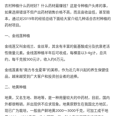
农村种植什么药材好？什么药材最赚钱？这是令种植户头疼的事，
如果选择错误不但产出药材销售价格不高，而且亩收益低，甚至赔
本，通过对2019年的经验总结下面给大家介绍几种适合农村种植的
药材项目。
一、金线莲种植
金线莲又叫金线兰、金丝草，其含有丰富的氨基酸成分及抗衰老活
性微量元素。金线莲种植半年后可收成，每棵苗以3-4g计，总共
约，每千克按300元计，收入约6万元。
金线莲素有“南方冬虫夏草”的美称，作为近几年兴起的养生保健佳
品，越来越受到广大客户和投资创业者的追捧。
二、地黄种植
地黄，又名生地、熟地等，是一种用量较大的中药材，目前，国内
外都很畅销，并出现供不应求现象。地黄原野生在我国北方地区，
现已广为栽培，一般亩产鲜地黄2000～3000千克，可加工成干地