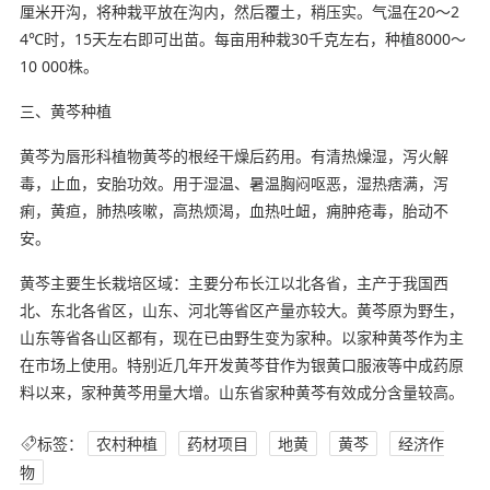
厘米开沟，将种栽平放在沟内，然后覆土，稍压实。气温在20～2
4℃时，15天左右即可出苗。每亩用种栽30千克左右，种植8000～
10 000株。
三、黄芩种植
黄芩为唇形科植物黄芩的根经干燥后药用。有清热燥湿，泻火解
毒，止血，安胎功效。用于湿温、暑温胸闷呕恶，湿热痞满，泻
痢，黄疸，肺热咳嗽，高热烦渴，血热吐衄，痈肿疮毒，胎动不
安。
黄芩主要生长栽培区域：主要分布长江以北各省，主产于我国西
北、东北各省区，山东、河北等省区产量亦较大。黄芩原为野生，
山东等省各山区都有，现在已由野生变为家种。以家种黄芩作为主
在市场上使用。特别近几年开发黄芩苷作为银黄口服液等中成药原
料以来，家种黄芩用量大增。山东省家种黄芩有效成分含量较高。
标签：
农村种植
药材项目
地黄
黄芩
经济作
物