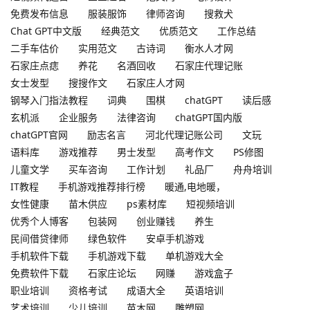
免费发布信息
服装服饰
律师咨询
搜救犬
Chat GPT中文版
经典范文
优质范文
工作总结
二手车估价
实用范文
古诗词
衡水人才网
石家庄点痣
养花
名酒回收
石家庄代理记账
女士发型
搜搜作文
石家庄人才网
钢琴入门指法教程
词典
围棋
chatGPT
读后感
玄机派
企业服务
法律咨询
chatGPT国内版
chatGPT官网
励志名言
河北代理记账公司
文玩
语料库
游戏推荐
男士发型
高考作文
PS修图
儿童文学
买车咨询
工作计划
礼品厂
舟舟培训
IT教程
手机游戏推荐排行榜
暖通,电地暖，
女性健康
苗木供应
ps素材库
短视频培训
优秀个人博客
包装网
创业赚钱
养生
民间借贷律师
绿色软件
安卓手机游戏
手机软件下载
手机游戏下载
单机游戏大全
免费软件下载
石家庄论坛
网赚
游戏盒子
职业培训
资格考试
成语大全
英语培训
艺术培训
少儿培训
苗木网
雕塑网