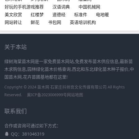
好玩的手机游戏推荐
汉语词典
中国机械网
美文欣赏
红楼梦
道德经
标准件
电地暖
网站转让
鲜花
书包网
英语培训机构
关于本站
绿树海棠苗木网是一家免费苗木网站,免费发布苗木供应信息,最新苗
木求购信息,园林绿化苗木价格查询,西北和东北绿化苗木种子报价,中
国苗木网,花卉苗圃基地都在这里!
Copyright © 2024 苗木网 石家庄抖帅宫文化传媒有限公司 All Rights
Reserved.
冀ICP备2023006999号
网站地图
联系我们
合作或咨询可通过如下方式：
QQ：381046319