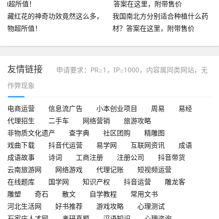
藏红花的神奇功效竟然这么多，
我国南北方分别适合种植什么药
物超所值！
材？答案在这里，附带售价
友情链接
申请要求：PR≥1，IP≥1000，内容属同类网站，无
作弊现象
电商运营
信息流广告
小本创业项目
周易
易经
代理招生
二手车
网络营销
旅游攻略
非物质文化遗产
查字典
社区团购
精雕图
戏曲下载
抖音代运营
易学网
互联网资讯
成语
成语故事
诗词
工商注册
注册公司
抖音带货
云南旅游网
网络游戏
代理记账
短视频运营
在线题库
国学网
知识产权
抖音运营
雕龙客
雕塑
奇石
散文
自学教程
常用文书
河北生活网
好书推荐
游戏攻略
心理测试
石家庄人才网
考研真题
汉语知识
心理咨询