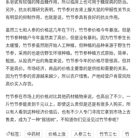
系皂甙有较强的降血糖作用，所以临床上也可用于糖尿病的防治。
另外，抗炎机理研究表明，竹节参对去肾上腺大鼠的甲醛性关节炎
有明显的抑制作用，也就是说，竹节参具有良好的抗炎作用。
虽然三七和人参的价格这几年在下行，竹节参价格今年暴涨。但是
竹节参种植户今年虽然卖了高价，但是没有暴利。因为竹节参生长
太缓慢，竹节参虽然刚开始人工种植，但种植的品种来源于野生竹
节参，采用的也是仿野生环境种植。竹节参种植方式原始，简单，
粗放。从投资产出的角度来说，竹节参今年的价格尽管很高，但并
不是高价。市场经济，商品的价格主要靠的是供给和需要的关系。
因为竹节参的资源越来越少，所以农户惜售。产地经营户肯冒风险
高价买入存货。
竹节参在市场上的价格对比其他药材植物来说，也高出了不少，一
斤竹节参能卖到千元以上，即使这么贵但是还是有很多人购买，所
以有人看到这种经济价值后，也有不少人专门寻找它拿到市场上去
售卖，成为了一种“摇钱树”，不知道你们见没见过竹节参呢？
标签：
中药材
价格上涨
人参三七
竹节三七
竹