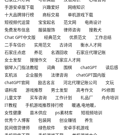
手游安卓版下载
兴趣爱好
网络知识
十大品牌排行榜
商标交易
单机游戏下载
短视频代运营
宝宝起名
范文网
电商设计
免费发布信息
服装服饰
律师咨询
搜救犬
Chat GPT中文版
经典范文
优质范文
工作总结
二手车估价
实用范文
古诗词
衡水人才网
石家庄点痣
养花
名酒回收
石家庄代理记账
女士发型
搜搜作文
石家庄人才网
钢琴入门指法教程
词典
围棋
chatGPT
读后感
玄机派
企业服务
法律咨询
chatGPT国内版
chatGPT官网
励志名言
河北代理记账公司
文玩
语料库
游戏推荐
男士发型
高考作文
PS修图
儿童文学
买车咨询
工作计划
礼品厂
舟舟培训
IT教程
手机游戏推荐排行榜
暖通,电地暖，
女性健康
苗木供应
ps素材库
短视频培训
优秀个人博客
包装网
创业赚钱
养生
民间借贷律师
绿色软件
安卓手机游戏