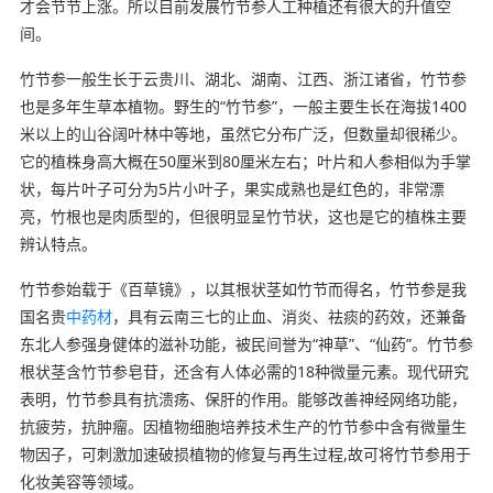
才会节节上涨。所以目前发展竹节参人工种植还有很大的升值空
间。
竹节参一般生长于云贵川、湖北、湖南、江西、浙江诸省，竹节参
也是多年生草本植物。野生的“竹节参”，一般主要生长在海拔1400
米以上的山谷阔叶林中等地，虽然它分布广泛，但数量却很稀少。
它的植株身高大概在50厘米到80厘米左右；叶片和人参相似为手掌
状，每片叶子可分为5片小叶子，果实成熟也是红色的，非常漂
亮，竹根也是肉质型的，但很明显呈竹节状，这也是它的植株主要
辨认特点。
竹节参始载于《百草镜》，以其根状茎如竹节而得名，竹节参是我
国名贵
中药材
，具有云南三七的止血、消炎、祛痰的药效，还兼备
东北人参强身健体的滋补功能，被民间誉为“神草”、“仙药”。竹节参
根状茎含竹节参皂苷，还含有人体必需的18种微量元素。现代研究
表明，竹节参具有抗溃疡、保肝的作用。能够改善神经网络功能，
抗疲劳，抗肿瘤。因植物细胞培养技术生产的竹节参中含有微量生
物因子，可刺激加速破损植物的修复与再生过程,故可将竹节参用于
化妆美容等领域。