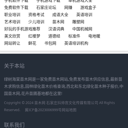
手机软件下载
手机游戏下载
单机游戏大全
免费软件下载
石家庄论坛
网赚
游戏盒子
职业培训
资格考试
成语大全
英语培训
艺术培训
少儿培训
苗木网
雕塑网
好玩的手机游戏推荐
汉语词典
中国机械网
美文欣赏
红楼梦
道德经
标准件
电地暖
网站转让
鲜花
书包网
英语培训机构
关于本站
绿树海棠苗木网是一家免费苗木网站,免费发布苗木供应信息,最新苗
木求购信息,园林绿化苗木价格查询,西北和东北绿化苗木种子报价,中
国苗木网,花卉苗圃基地都在这里!
Copyright © 2024 苗木网 石家庄抖帅宫文化传媒有限公司 All Rights
Reserved.
冀ICP备2023006999号
网站地图
联系我们