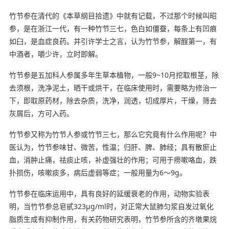
竹节参在清代的《本草纲目拾遗》中就有记载，不过那个时候叫昭
参，是在浙江一代，有一种竹节三七，色白如僵蚕，每条上有凹痕
如臼，是血症良药。并引许学士之言，认为竹节参，解酲第一，有
中酒者，嚼少许，立时即解。
竹节参是五加科人参属多年生草本植物，一般9~10月挖取根茎，除
去须根，洗净泥土，晒干或烘干，在临床使用时，需要略为修治一
下，即取原药材，除去杂质，洗净，润透，切成厚片，干燥，筛去
灰屑后，方可入药。
竹节参又称为竹节人参或竹节三七，那么它究竟有什么作用呢？中
医认为，竹节参味甘、微苦，性温；归肝、脾、肺经；具有散瘀止
血，消肿止痛，祛痰止咳，补虚强壮的作用；可用于痨嗽咯血，跌
扑损伤，咳嗽痰多，病后虚弱等症；一般用量为6～9g。
竹节参在临床运用中，具有良好的延缓衰老的作用，动物实验表
明，当竹节参总皂甙323μg/ml时，对正常大鼠肺匀浆自发过氧化
脂质生成有抑制作用，有关药物研究表明，竹节参所含的齐墩果烷