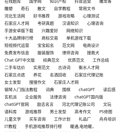
在线题库
国学网
知识产权
抖音运营
雕龙客
雕塑
奇石
散文
自学教程
常用文书
河北生活网
好书推荐
游戏攻略
心理测试
石家庄人才网
考研真题
汉语知识
心理咨询
手游安卓版下载
兴趣爱好
网络知识
十大品牌排行榜
商标交易
单机游戏下载
短视频代运营
宝宝起名
范文网
电商设计
免费发布信息
服装服饰
律师咨询
搜救犬
Chat GPT中文版
经典范文
优质范文
工作总结
二手车估价
实用范文
古诗词
衡水人才网
石家庄点痣
养花
名酒回收
石家庄代理记账
女士发型
搜搜作文
石家庄人才网
钢琴入门指法教程
词典
围棋
chatGPT
读后感
玄机派
企业服务
法律咨询
chatGPT国内版
chatGPT官网
励志名言
河北代理记账公司
文玩
语料库
游戏推荐
男士发型
高考作文
PS修图
儿童文学
买车咨询
工作计划
礼品厂
舟舟培训
IT教程
手机游戏推荐排行榜
暖通,电地暖，