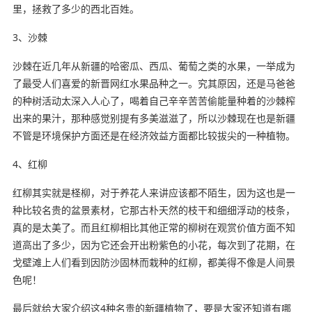
里，拯救了多少的西北百姓。
3、沙棘
沙棘在近几年从新疆的哈密瓜、西瓜、葡萄之类的水果，一举成为
了最受人们喜爱的新晋网红水果品种之一。究其原因，还是马爸爸
的种树活动太深入人心了，喝着自己辛辛苦苦偷能量种着的沙棘榨
出来的果汁，那种感觉别提有多美滋滋了，所以沙棘现在也是新疆
不管是环境保护方面还是在经济效益方面都比较拔尖的一种植物。
4、红柳
红柳其实就是柽柳，对于养花人来讲应该都不陌生，因为这也是一
种比较名贵的盆景素材，它那古朴天然的枝干和细细浮动的枝条，
真的是太美了。而且红柳相比其他正常的柳树在观赏价值方面不知
道高出了多少，因为它还会开出粉紫色的小花，每次到了花期，在
戈壁滩上人们看到因防沙固林而栽种的红柳，都美得不像是人间景
色呢！
最后就给大家介绍这4种名贵的新疆植物了，要是大家还知道有哪