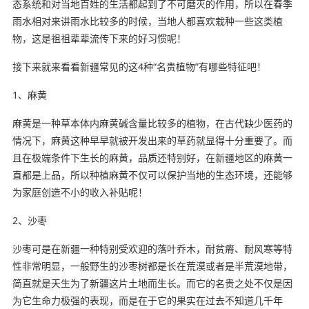
态系统和对当地百姓的生活都起到了不可磨灭的作用，所以在春季
雨水相对来讲雨水比较多的时候，当地人都喜欢栽种一些这类植
物，这是祖祖辈辈流传下来的好习惯呢！
接下来就来看看新疆常见的这4种“名贵植物”有哪些特征吧！
1、麻黄
麻黄是一种草本体内麻黄碱含量比较多的植物，在古代缺少医药的
情况下，麻黄这种早早就被开发出来的草药就显得十分重要了。而
且在极端条件下生长的麻黄，品质还特别好，在新疆地区的麻黄一
直都是上品，所以种植麻黄不仅可以保护当地的生态环境，还能够
为家庭创造不小的收入补贴呢！
2、沙枣
沙枣可是在新疆一种特别受欢迎的落叶乔木，耐贫瘠、耐风寒等特
性非常明显，一般野生的沙枣树都是长在荒漠或者是半荒漠地带，
简直就是天生为了新疆这片土地而生长。而它的名贵之处不仅是因
为它生命力极强的表现，而是在于它的果实在过去不知道几千年