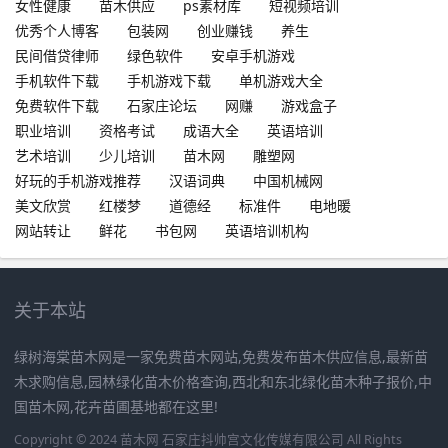
女性健康
苗木供应
ps素材库
短视频培训
优秀个人博客
包装网
创业赚钱
养生
民间借贷律师
绿色软件
安卓手机游戏
手机软件下载
手机游戏下载
单机游戏大全
免费软件下载
石家庄论坛
网赚
游戏盒子
职业培训
资格考试
成语大全
英语培训
艺术培训
少儿培训
苗木网
雕塑网
好玩的手机游戏推荐
汉语词典
中国机械网
美文欣赏
红楼梦
道德经
标准件
电地暖
网站转让
鲜花
书包网
英语培训机构
关于本站
绿树海棠苗木网是一家免费苗木网站,免费发布苗木供应信息,最新苗
木求购信息,园林绿化苗木价格查询,西北和东北绿化苗木种子报价,中
国苗木网,花卉苗圃基地都在这里!
Copyright © 2024 苗木网 石家庄抖帅宫文化传媒有限公司 All Rights