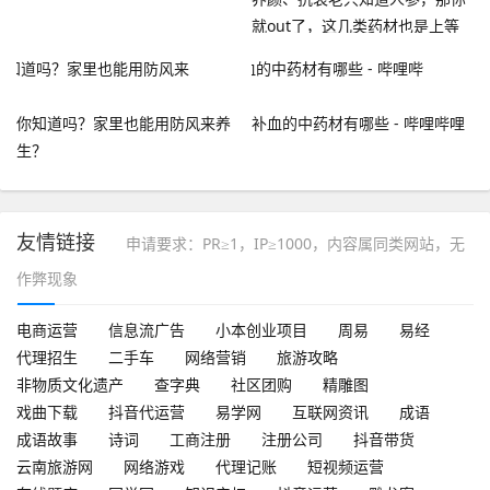
就out了，这几类药材也是上等
佳品
你知道吗？家里也能用防风来养
补血的中药材有哪些 - 哔哩哔哩
生？
友情链接
申请要求：PR≥1，IP≥1000，内容属同类网站，无
作弊现象
电商运营
信息流广告
小本创业项目
周易
易经
代理招生
二手车
网络营销
旅游攻略
非物质文化遗产
查字典
社区团购
精雕图
戏曲下载
抖音代运营
易学网
互联网资讯
成语
成语故事
诗词
工商注册
注册公司
抖音带货
云南旅游网
网络游戏
代理记账
短视频运营