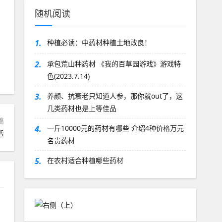
随机阅读
1.
种植必读：中药材种植土地改良！
2.
承包荒山种药材 《我的百草园游戏》游戏特
色(2023.7.14)
3.
养颜、抗衰老只知道人参，那你就out了，这
几类药材也是上等佳品
篇
4.
一斤10000元的药材有哪些 介绍4种价格万元
适
名贵药材
5.
在农村适合种植哪些药材