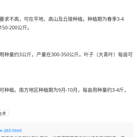
要求不高，可在平地、高山及丘陵种植。种植期为春季3-4
0-200公斤。
种量约3公斤，产量在300-350公斤。叶子（大青叶）每亩可
种植。南方地区种植期为9月-10月，每亩用种量约3-4斤，
白术
w-265.html