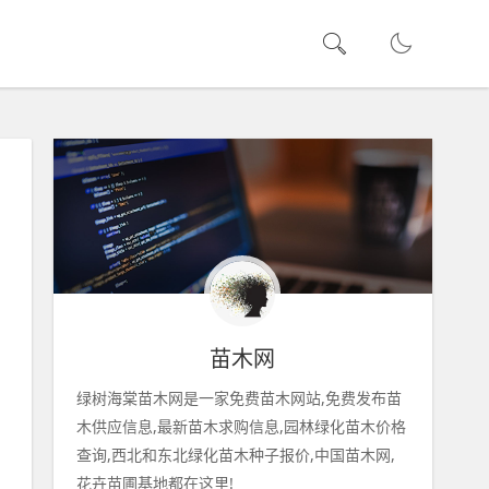
苗木网
绿树海棠苗木网是一家免费苗木网站,免费发布苗
木供应信息,最新苗木求购信息,园林绿化苗木价格
查询,西北和东北绿化苗木种子报价,中国苗木网,
花卉苗圃基地都在这里!