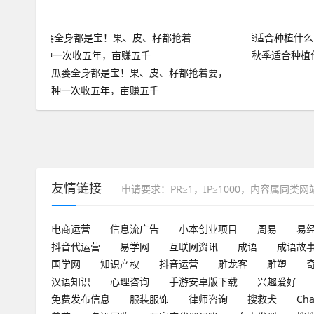
秋季适合种植
瓜蒌全身都是宝！果、皮、籽都抢着要，
种一次收五年，亩赚五千
友情链接
申请要求：PR≥1，IP≥1000，内容属同类
电商运营
信息流广告
小本创业项目
周易
易
抖音代运营
易学网
互联网资讯
成语
成语故
国学网
知识产权
抖音运营
雕龙客
雕塑
汉语知识
心理咨询
手游安卓版下载
兴趣爱好
免费发布信息
服装服饰
律师咨询
搜救犬
Ch