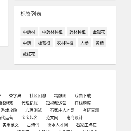
标签列表
中药材
中药材种植
药材种植
金银花
中药
板蓝根
农村种植
人参
黄精
藏红花
产
查字典
社区团购
精雕图
戏曲下载
网络游戏
代理记账
短视频运营
在线题库
游戏攻略
心理测试
石家庄人才网
考研真题
频代运营
宝宝起名
范文网
电商设计
实用范文
古诗词
衡水人才网
石家庄点痣