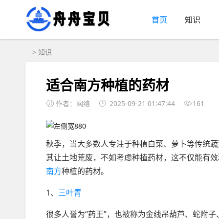
首页
知识
>
知识
适合南方种植的药材
作者：网络
2025-09-21 01:47:44
161
秋季，当大多数人专注于种植白菜、萝卜等传统蔬
其让土地荒废，不如考虑种植药材，这不仅能有效
南方
种植的药材。
1、
三叶青
很多人誉为“药王”，也被称为金线吊葫芦、蛇附