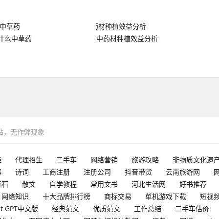
什么中草药
中药材种植效益分析
网站，无作弊现象
经
代理招生
二手车
网络营销
旅游攻略
非物质文化遗
事
诗词
工商注册
注册公司
抖音带货
云南旅游网
奇石
散文
自学教程
常用文书
河北生活网
好书推荐
网络知识
十大品牌排行榜
商标交易
单机游戏下载
短视
at GPT中文版
经典范文
优质范文
工作总结
二手车估价