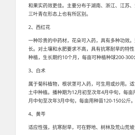
和果实药效更佳。主要分布于湖南、浙江、江苏、
三叶青在形态上也有所区别。
2、西红花
一种珍贵的中药材，花朵可入药，具有多种功效。
长。对土壤和水肥要求不高，具有抗寒耐旱的特性
种植，生长期约10个月，每亩可种植种球200-30
3、白术
属于菊科植物，根状茎可入药，可生用或炒用。适
土中种植。播种期为12月初至次年4月中旬，每亩用种
月中旬至次年3月中旬，每亩用种苗120-150公斤
4、黄芩
适应性强，抗寒耐旱，可在野地、树林及荒山荒坡生