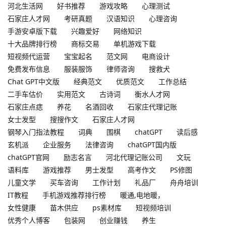
河北生活网
好书推荐
游戏攻略
心理测试
石家庄人才网
考研真题
汉语知识
心理咨询
手游安卓版下载
兴趣爱好
网络知识
十大品牌排行榜
商标交易
单机游戏下载
短视频代运营
宝宝起名
范文网
电商设计
免费发布信息
服装服饰
律师咨询
搜救犬
Chat GPT中文版
经典范文
优质范文
工作总结
二手车估价
实用范文
古诗词
衡水人才网
石家庄点痣
养花
名酒回收
石家庄代理记账
女士发型
搜搜作文
石家庄人才网
钢琴入门指法教程
词典
围棋
chatGPT
读后感
玄机派
企业服务
法律咨询
chatGPT国内版
chatGPT官网
励志名言
河北代理记账公司
文玩
语料库
游戏推荐
男士发型
高考作文
PS修图
儿童文学
买车咨询
工作计划
礼品厂
舟舟培训
IT教程
手机游戏推荐排行榜
暖通,电地暖，
女性健康
苗木供应
ps素材库
短视频培训
优秀个人博客
包装网
创业赚钱
养生