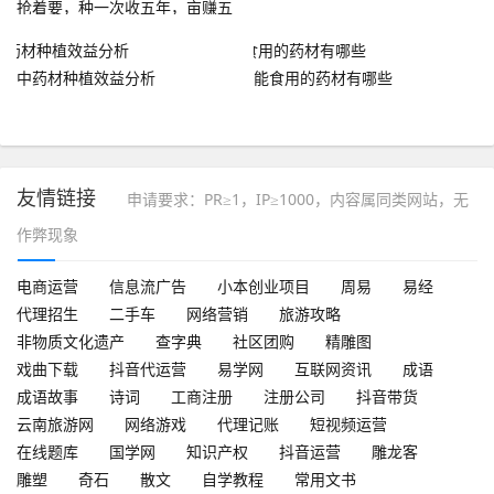
抢着要，种一次收五年，亩赚五
千
中药材种植效益分析
能食用的药材有哪些
友情链接
申请要求：PR≥1，IP≥1000，内容属同类网站，无
作弊现象
电商运营
信息流广告
小本创业项目
周易
易经
代理招生
二手车
网络营销
旅游攻略
非物质文化遗产
查字典
社区团购
精雕图
戏曲下载
抖音代运营
易学网
互联网资讯
成语
成语故事
诗词
工商注册
注册公司
抖音带货
云南旅游网
网络游戏
代理记账
短视频运营
在线题库
国学网
知识产权
抖音运营
雕龙客
雕塑
奇石
散文
自学教程
常用文书