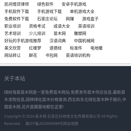
民间借贷律师
绿色软件
安卓手机游戏
手机软件下载
手机游戏下载
单机游戏大全
免费软件下载
石家庄论坛
网赚
游戏盒子
职业培训
资格考试
成语大全
英语培训
艺术培训
少儿培训
苗木网
雕塑网
好玩的手机游戏推荐
汉语词典
中国机械网
美文欣赏
红楼梦
道德经
标准件
电地暖
网站转让
鲜花
书包网
英语培训机构
关于本站
绿树海棠苗木网是一家免费苗木网站,免费发布苗木供应信息,最新苗
木求购信息,园林绿化苗木价格查询,西北和东北绿化苗木种子报价,中
国苗木网,花卉苗圃基地都在这里!
Copyright © 2024 苗木网 石家庄抖帅宫文化传媒有限公司 All Rights
Reserved.
冀ICP备2023006999号
网站地图