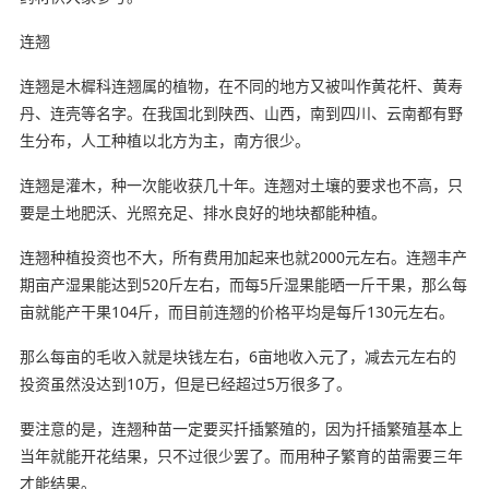
连翘
连翘是木樨科连翘属的植物，在不同的地方又被叫作黄花杆、黄寿
丹、连壳等名字。在我国北到陕西、山西，南到四川、云南都有野
生分布，人工种植以北方为主，南方很少。
连翘是灌木，种一次能收获几十年。连翘对土壤的要求也不高，只
要是土地肥沃、光照充足、排水良好的地块都能种植。
连翘种植投资也不大，所有费用加起来也就2000元左右。连翘丰产
期亩产湿果能达到520斤左右，而每5斤湿果能晒一斤干果，那么每
亩就能产干果104斤，而目前连翘的价格平均是每斤130元左右。
那么每亩的毛收入就是块钱左右，6亩地收入元了，减去元左右的
投资虽然没达到10万，但是已经超过5万很多了。
要注意的是，连翘种苗一定要买扦插繁殖的，因为扦插繁殖基本上
当年就能开花结果，只不过很少罢了。而用种子繁育的苗需要三年
才能结果。