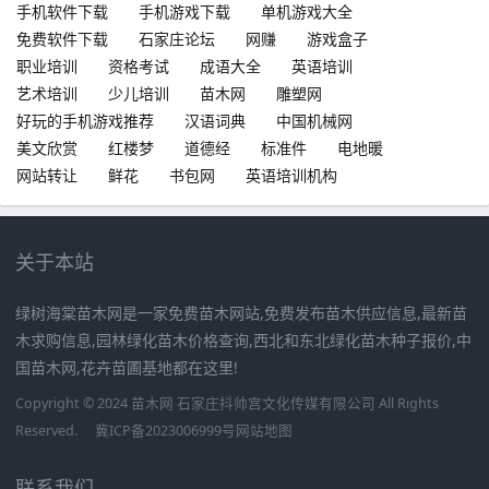
手机软件下载
手机游戏下载
单机游戏大全
免费软件下载
石家庄论坛
网赚
游戏盒子
职业培训
资格考试
成语大全
英语培训
艺术培训
少儿培训
苗木网
雕塑网
好玩的手机游戏推荐
汉语词典
中国机械网
美文欣赏
红楼梦
道德经
标准件
电地暖
网站转让
鲜花
书包网
英语培训机构
关于本站
绿树海棠苗木网是一家免费苗木网站,免费发布苗木供应信息,最新苗
木求购信息,园林绿化苗木价格查询,西北和东北绿化苗木种子报价,中
国苗木网,花卉苗圃基地都在这里!
Copyright © 2024 苗木网 石家庄抖帅宫文化传媒有限公司 All Rights
Reserved.
冀ICP备2023006999号
网站地图
联系我们