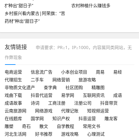
农村种植什么赚钱多
乡村振兴看内蒙古|阿荣旗：“苦
药材”种出“甜日子”
友情链接
申请要求：PR≥1，IP≥1000，内容属同类网站，无
作弊现象
电商运营
信息流广告
小本创业项目
周易
易经
代理招生
二手车
网络营销
旅游攻略
非物质文化遗产
查字典
社区团购
精雕图
戏曲下载
抖音代运营
易学网
互联网资讯
成语
成语故事
诗词
工商注册
注册公司
抖音带货
云南旅游网
网络游戏
代理记账
短视频运营
在线题库
国学网
知识产权
抖音运营
雕龙客
雕塑
奇石
散文
自学教程
常用文书
河北生活网
好书推荐
游戏攻略
心理测试