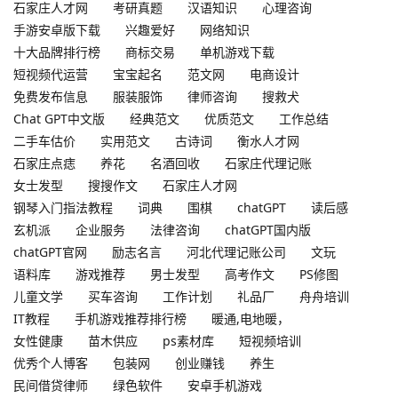
石家庄人才网
考研真题
汉语知识
心理咨询
手游安卓版下载
兴趣爱好
网络知识
十大品牌排行榜
商标交易
单机游戏下载
短视频代运营
宝宝起名
范文网
电商设计
免费发布信息
服装服饰
律师咨询
搜救犬
Chat GPT中文版
经典范文
优质范文
工作总结
二手车估价
实用范文
古诗词
衡水人才网
石家庄点痣
养花
名酒回收
石家庄代理记账
女士发型
搜搜作文
石家庄人才网
钢琴入门指法教程
词典
围棋
chatGPT
读后感
玄机派
企业服务
法律咨询
chatGPT国内版
chatGPT官网
励志名言
河北代理记账公司
文玩
语料库
游戏推荐
男士发型
高考作文
PS修图
儿童文学
买车咨询
工作计划
礼品厂
舟舟培训
IT教程
手机游戏推荐排行榜
暖通,电地暖，
女性健康
苗木供应
ps素材库
短视频培训
优秀个人博客
包装网
创业赚钱
养生
民间借贷律师
绿色软件
安卓手机游戏