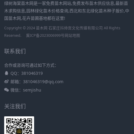
绿树海棠苗木网是一家免费苗木网站,免费发布苗木供应信息,最新苗
木求购信息,园林绿化苗木价格查询,西北和东北绿化苗木种子报价,中
国苗木网,花卉苗圃基地都在这里!
Copyright © 2024 苗木网 石家庄抖帅宫文化传媒有限公司 All Rights
Reserved.
冀ICP备2023006999号
网站地图
联系我们
合作或咨询可通过如下方式：
QQ：381046319
邮箱：381046319@qq.com
微信：semjishu
关注我们