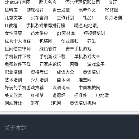
chatGPT官网
励志名言
河北代理记账公司
文玩
语料库
游戏推荐
男士发型
高考作文
PS修图
儿童文学
买车咨询
工作计划
礼品厂
舟舟培训
IT教程
手机游戏推荐排行榜
暖通,电地暖，
女性健康
苗木供应
ps素材库
短视频培训
优秀个人博客
包装网
创业赚钱
养生
民间借贷律师
绿色软件
安卓手机游戏
手机软件下载
手机游戏下载
单机游戏大全
免费软件下载
石家庄论坛
网赚
游戏盒子
职业培训
资格考试
成语大全
英语培训
艺术培训
少儿培训
苗木网
雕塑网
好玩的手机游戏推荐
汉语词典
中国机械网
美文欣赏
红楼梦
道德经
标准件
电地暖
网站转让
鲜花
书包网
英语培训机构
关于本站