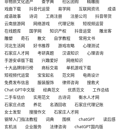
非物质文化遗产
查字典
社区团购
精雕图
戏曲下载
抖音代运营
易学网
互联网资讯
成语
成语故事
诗词
工商注册
注册公司
抖音带货
云南旅游网
网络游戏
代理记账
短视频运营
在线题库
国学网
知识产权
抖音运营
雕龙客
雕塑
奇石
散文
自学教程
常用文书
河北生活网
好书推荐
游戏攻略
心理测试
石家庄人才网
考研真题
汉语知识
心理咨询
手游安卓版下载
兴趣爱好
网络知识
十大品牌排行榜
商标交易
单机游戏下载
短视频代运营
宝宝起名
范文网
电商设计
免费发布信息
服装服饰
律师咨询
搜救犬
Chat GPT中文版
经典范文
优质范文
工作总结
二手车估价
实用范文
古诗词
衡水人才网
石家庄点痣
养花
名酒回收
石家庄代理记账
女士发型
搜搜作文
石家庄人才网
钢琴入门指法教程
词典
围棋
chatGPT
读后感
玄机派
企业服务
法律咨询
chatGPT国内版