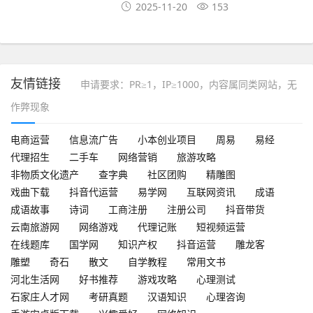
2025-11-20
153
友情链接
申请要求：PR≥1，IP≥1000，内容属同类网站，无
作弊现象
电商运营
信息流广告
小本创业项目
周易
易经
代理招生
二手车
网络营销
旅游攻略
非物质文化遗产
查字典
社区团购
精雕图
戏曲下载
抖音代运营
易学网
互联网资讯
成语
成语故事
诗词
工商注册
注册公司
抖音带货
云南旅游网
网络游戏
代理记账
短视频运营
在线题库
国学网
知识产权
抖音运营
雕龙客
雕塑
奇石
散文
自学教程
常用文书
河北生活网
好书推荐
游戏攻略
心理测试
石家庄人才网
考研真题
汉语知识
心理咨询