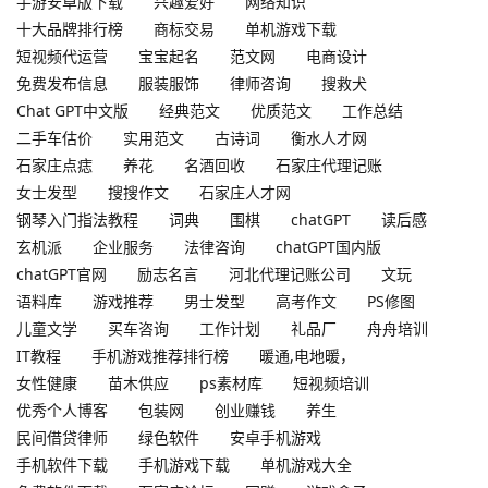
手游安卓版下载
兴趣爱好
网络知识
十大品牌排行榜
商标交易
单机游戏下载
短视频代运营
宝宝起名
范文网
电商设计
免费发布信息
服装服饰
律师咨询
搜救犬
Chat GPT中文版
经典范文
优质范文
工作总结
二手车估价
实用范文
古诗词
衡水人才网
石家庄点痣
养花
名酒回收
石家庄代理记账
女士发型
搜搜作文
石家庄人才网
钢琴入门指法教程
词典
围棋
chatGPT
读后感
玄机派
企业服务
法律咨询
chatGPT国内版
chatGPT官网
励志名言
河北代理记账公司
文玩
语料库
游戏推荐
男士发型
高考作文
PS修图
儿童文学
买车咨询
工作计划
礼品厂
舟舟培训
IT教程
手机游戏推荐排行榜
暖通,电地暖，
女性健康
苗木供应
ps素材库
短视频培训
优秀个人博客
包装网
创业赚钱
养生
民间借贷律师
绿色软件
安卓手机游戏
手机软件下载
手机游戏下载
单机游戏大全