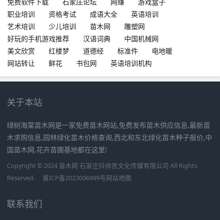
免费软件下载
石家庄论坛
网赚
游戏盒子
职业培训
资格考试
成语大全
英语培训
艺术培训
少儿培训
苗木网
雕塑网
好玩的手机游戏推荐
汉语词典
中国机械网
美文欣赏
红楼梦
道德经
标准件
电地暖
网站转让
鲜花
书包网
英语培训机构
关于本站
绿树海棠苗木网是一家免费苗木网站,免费发布苗木供应信息,最新苗
木求购信息,园林绿化苗木价格查询,西北和东北绿化苗木种子报价,中
国苗木网,花卉苗圃基地都在这里!
Copyright © 2024 苗木网 石家庄抖帅宫文化传媒有限公司 All Rights
Reserved.
冀ICP备2023006999号
网站地图
联系我们