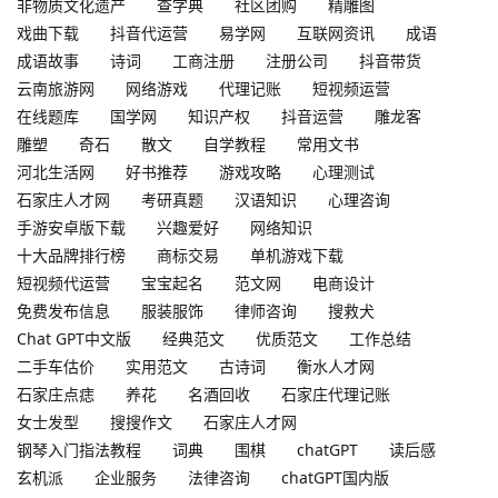
非物质文化遗产
查字典
社区团购
精雕图
戏曲下载
抖音代运营
易学网
互联网资讯
成语
成语故事
诗词
工商注册
注册公司
抖音带货
云南旅游网
网络游戏
代理记账
短视频运营
在线题库
国学网
知识产权
抖音运营
雕龙客
雕塑
奇石
散文
自学教程
常用文书
河北生活网
好书推荐
游戏攻略
心理测试
石家庄人才网
考研真题
汉语知识
心理咨询
手游安卓版下载
兴趣爱好
网络知识
十大品牌排行榜
商标交易
单机游戏下载
短视频代运营
宝宝起名
范文网
电商设计
免费发布信息
服装服饰
律师咨询
搜救犬
Chat GPT中文版
经典范文
优质范文
工作总结
二手车估价
实用范文
古诗词
衡水人才网
石家庄点痣
养花
名酒回收
石家庄代理记账
女士发型
搜搜作文
石家庄人才网
钢琴入门指法教程
词典
围棋
chatGPT
读后感
玄机派
企业服务
法律咨询
chatGPT国内版