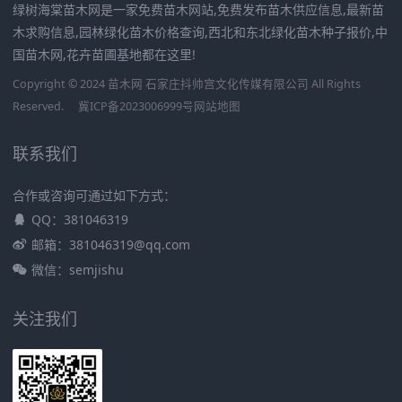
绿树海棠苗木网是一家免费苗木网站,免费发布苗木供应信息,最新苗
木求购信息,园林绿化苗木价格查询,西北和东北绿化苗木种子报价,中
国苗木网,花卉苗圃基地都在这里!
Copyright © 2024 苗木网 石家庄抖帅宫文化传媒有限公司 All Rights
Reserved.
冀ICP备2023006999号
网站地图
联系我们
合作或咨询可通过如下方式：
QQ：381046319
邮箱：381046319@qq.com
微信：semjishu
关注我们