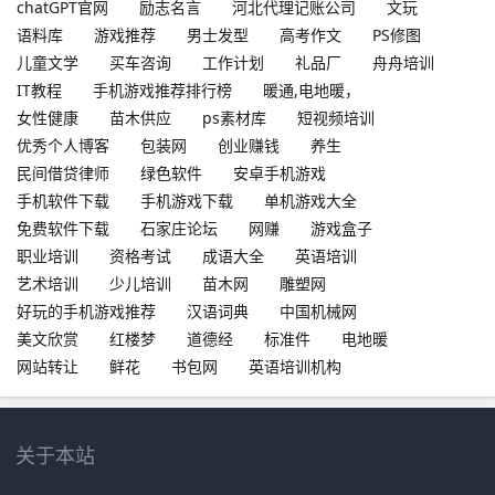
chatGPT官网
励志名言
河北代理记账公司
文玩
语料库
游戏推荐
男士发型
高考作文
PS修图
儿童文学
买车咨询
工作计划
礼品厂
舟舟培训
IT教程
手机游戏推荐排行榜
暖通,电地暖，
女性健康
苗木供应
ps素材库
短视频培训
优秀个人博客
包装网
创业赚钱
养生
民间借贷律师
绿色软件
安卓手机游戏
手机软件下载
手机游戏下载
单机游戏大全
免费软件下载
石家庄论坛
网赚
游戏盒子
职业培训
资格考试
成语大全
英语培训
艺术培训
少儿培训
苗木网
雕塑网
好玩的手机游戏推荐
汉语词典
中国机械网
美文欣赏
红楼梦
道德经
标准件
电地暖
网站转让
鲜花
书包网
英语培训机构
关于本站