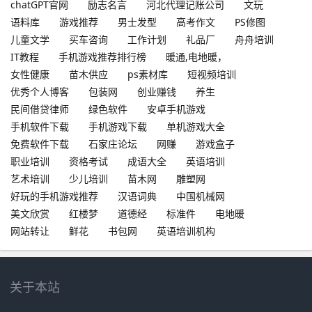
chatGPT官网
励志名言
河北代理记账公司
文玩
语料库
游戏推荐
男士发型
高考作文
PS修图
儿童文学
买车咨询
工作计划
礼品厂
舟舟培训
IT教程
手机游戏推荐排行榜
暖通,电地暖，
女性健康
苗木供应
ps素材库
短视频培训
优秀个人博客
包装网
创业赚钱
养生
民间借贷律师
绿色软件
安卓手机游戏
手机软件下载
手机游戏下载
单机游戏大全
免费软件下载
石家庄论坛
网赚
游戏盒子
职业培训
资格考试
成语大全
英语培训
艺术培训
少儿培训
苗木网
雕塑网
好玩的手机游戏推荐
汉语词典
中国机械网
美文欣赏
红楼梦
道德经
标准件
电地暖
网站转让
鲜花
书包网
英语培训机构
关于本站