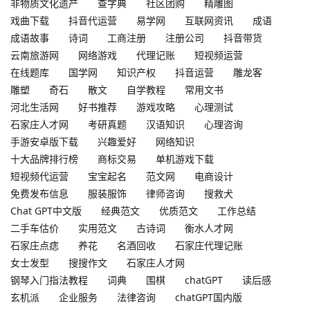
非物质文化遗产
查字典
社区团购
精雕图
戏曲下载
抖音代运营
易学网
互联网资讯
成语
成语故事
诗词
工商注册
注册公司
抖音带货
云南旅游网
网络游戏
代理记账
短视频运营
在线题库
国学网
知识产权
抖音运营
雕龙客
雕塑
奇石
散文
自学教程
常用文书
河北生活网
好书推荐
游戏攻略
心理测试
石家庄人才网
考研真题
汉语知识
心理咨询
手游安卓版下载
兴趣爱好
网络知识
十大品牌排行榜
商标交易
单机游戏下载
短视频代运营
宝宝起名
范文网
电商设计
免费发布信息
服装服饰
律师咨询
搜救犬
Chat GPT中文版
经典范文
优质范文
工作总结
二手车估价
实用范文
古诗词
衡水人才网
石家庄点痣
养花
名酒回收
石家庄代理记账
女士发型
搜搜作文
石家庄人才网
钢琴入门指法教程
词典
围棋
chatGPT
读后感
玄机派
企业服务
法律咨询
chatGPT国内版