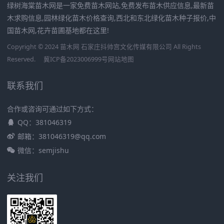
绿树海棠苗木网是一家免费苗木网站,免费发布苗木供应信息,最新苗
木求购信息,园林绿化苗木价格查询,西北和东北绿化苗木种子报价,中
国苗木网,花卉苗圃基地都在这里!
Copyright © 2024 苗木网 石家庄抖帅宫文化传媒有限公司 All Rights
Reserved.
冀ICP备2023006999号
网站地图
联系我们
合作或咨询可通过如下方式：
QQ：381046319
邮箱：381046319@qq.com
微信：semjishu
关注我们