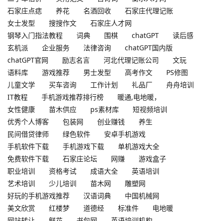
石家庄点痣
养花
名酒回收
石家庄代理记账
女士发型
搜搜作文
石家庄人才网
钢琴入门指法教程
词典
围棋
chatGPT
读后感
玄机派
企业服务
法律咨询
chatGPT国内版
chatGPT官网
励志名言
河北代理记账公司
文玩
语料库
游戏推荐
男士发型
高考作文
PS修图
儿童文学
买车咨询
工作计划
礼品厂
舟舟培训
IT教程
手机游戏推荐排行榜
暖通,电地暖，
女性健康
苗木供应
ps素材库
短视频培训
优秀个人博客
包装网
创业赚钱
养生
民间借贷律师
绿色软件
安卓手机游戏
手机软件下载
手机游戏下载
单机游戏大全
免费软件下载
石家庄论坛
网赚
游戏盒子
职业培训
资格考试
成语大全
英语培训
艺术培训
少儿培训
苗木网
雕塑网
好玩的手机游戏推荐
汉语词典
中国机械网
美文欣赏
红楼梦
道德经
标准件
电地暖
网站转让
鲜花
书包网
英语培训机构