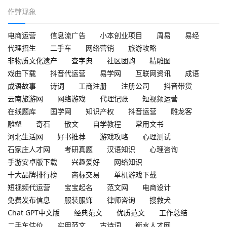
作弊现象
电商运营
信息流广告
小本创业项目
周易
易经
代理招生
二手车
网络营销
旅游攻略
非物质文化遗产
查字典
社区团购
精雕图
戏曲下载
抖音代运营
易学网
互联网资讯
成语
成语故事
诗词
工商注册
注册公司
抖音带货
云南旅游网
网络游戏
代理记账
短视频运营
在线题库
国学网
知识产权
抖音运营
雕龙客
雕塑
奇石
散文
自学教程
常用文书
河北生活网
好书推荐
游戏攻略
心理测试
石家庄人才网
考研真题
汉语知识
心理咨询
手游安卓版下载
兴趣爱好
网络知识
十大品牌排行榜
商标交易
单机游戏下载
短视频代运营
宝宝起名
范文网
电商设计
免费发布信息
服装服饰
律师咨询
搜救犬
Chat GPT中文版
经典范文
优质范文
工作总结
二手车估价
实用范文
古诗词
衡水人才网