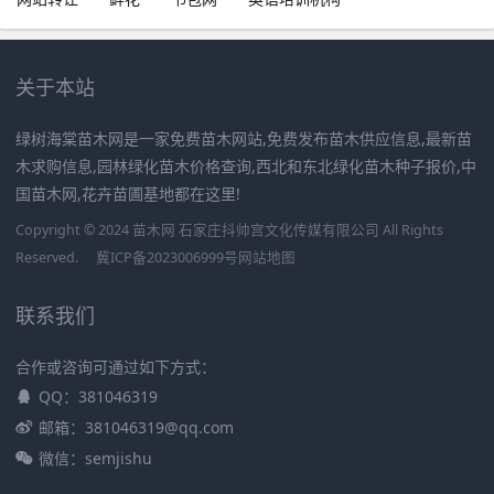
关于本站
绿树海棠苗木网是一家免费苗木网站,免费发布苗木供应信息,最新苗
木求购信息,园林绿化苗木价格查询,西北和东北绿化苗木种子报价,中
国苗木网,花卉苗圃基地都在这里!
Copyright © 2024 苗木网 石家庄抖帅宫文化传媒有限公司 All Rights
Reserved.
冀ICP备2023006999号
网站地图
联系我们
合作或咨询可通过如下方式：
QQ：381046319
邮箱：381046319@qq.com
微信：semjishu