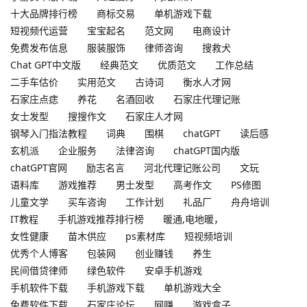
十大品牌排行榜
商标交易
单机游戏下载
短视频代运营
宝宝起名
范文网
电商设计
免费发布信息
服装服饰
律师咨询
搜救犬
Chat GPT中文版
经典范文
优质范文
工作总结
二手车估价
实用范文
古诗词
衡水人才网
石家庄点痣
养花
名酒回收
石家庄代理记账
女士发型
搜搜作文
石家庄人才网
钢琴入门指法教程
词典
围棋
chatGPT
读后感
玄机派
企业服务
法律咨询
chatGPT国内版
chatGPT官网
励志名言
河北代理记账公司
文玩
语料库
游戏推荐
男士发型
高考作文
PS修图
儿童文学
买车咨询
工作计划
礼品厂
舟舟培训
IT教程
手机游戏推荐排行榜
暖通,电地暖，
女性健康
苗木供应
ps素材库
短视频培训
优秀个人博客
包装网
创业赚钱
养生
民间借贷律师
绿色软件
安卓手机游戏
手机软件下载
手机游戏下载
单机游戏大全
免费软件下载
石家庄论坛
网赚
游戏盒子