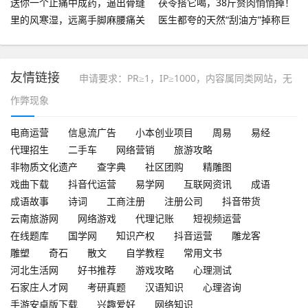
送你​一个止痛中成药，逼出骨缝
茯苓搭它喝，38斤赘肉悄悄掉！
里的风寒湿，远离手脚麻腰痛关
医生都夸的天然“刮油方”掉称巨
节痛
牛
友情链接
申请要求：PR≥1，IP≥1000，内容属同类网站，无
作弊现象
电商运营
信息流广告
小本创业项目
周易
易经
代理招生
二手车
网络营销
旅游攻略
非物质文化遗产
查字典
社区团购
精雕图
戏曲下载
抖音代运营
易学网
互联网资讯
成语
成语故事
诗词
工商注册
注册公司
抖音带货
云南旅游网
网络游戏
代理记账
短视频运营
在线题库
国学网
知识产权
抖音运营
雕龙客
雕塑
奇石
散文
自学教程
常用文书
河北生活网
好书推荐
游戏攻略
心理测试
石家庄人才网
考研真题
汉语知识
心理咨询
手游安卓版下载
兴趣爱好
网络知识