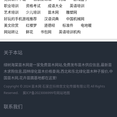
职业培训
资格考试
成语大全
英语培训
艺术培训
少儿培训
苗木网
雕塑网
好玩的手机游戏推荐
汉语词典
中国机械网
美文欣赏
红楼梦
道德经
标准件
电地暖
网站转让
鲜花
书包网
英语培训机构
关于本站
绿树海棠苗木网是一家免费苗木网站,免费发布苗木供应信息,最新苗
木求购信息,园林绿化苗木价格查询,西北和东北绿化苗木种子报价,中
国苗木网,花卉苗圃基地都在这里!
Copyright © 2024 苗木网 石家庄抖帅宫文化传媒有限公司 All Rights
Reserved.
冀ICP备2023006999号
网站地图
联系我们