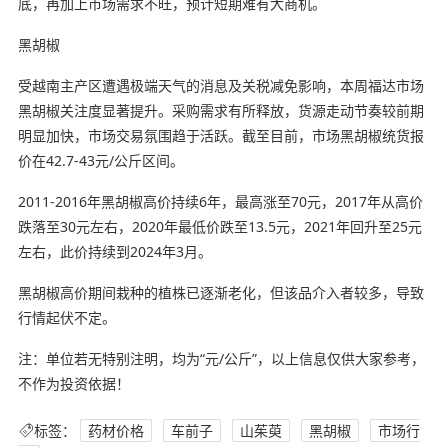
底，再加上市场需求不旺，预计短期难有大商机。
黑胡椒
受越南主产区遭遇极端天气的消息及关税减免影响，本周福达市场
黑胡椒关注度显著提升。采购需求有所释放，货源走动节奏较前期
明显加快，市场交易氛围趋于活跃。截至目前，市场黑胡椒统货报
价在42.7-43元/公斤区间。
2011-2016年黑胡椒高价持续6年，最高涨至70元，2017年从高价
跌落至30元左右，2020年最低价跌至13.5元，2021年回升至25元
左右，此价持续到2024年3月。
黑胡椒高价期间栽种的植株已逐渐老化，但该品介入者较多，导致
行情起伏不定。
注：单位若无特别注明，均为“元/公斤”，以上信息仅供大家参考，
不作为投资依据！
标签：
药材价格
车前子
山茱萸
黑胡椒
市场行