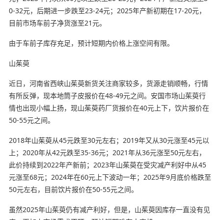
0-32元，后期进一步跌至23-24元；2025年产新初期在17-20元，
目前市场车前子净货涨至21元。
由于车前子库存充足，预计短期内价格上涨空间有限。
山茱萸
近日，河南省西峡山茱萸新货关注商家较多，货源走销顺畅，行情
有所反弹，现本地筒子皮报价在48-49元之间。安国市场山茱萸行
情也出现小幅上扬，现山茱萸药厂货报价在40元上下，饮片报价在
50-55元之间。
2018年山茱萸从45元跌至30元左右；2019年又从30元涨至45元以
上；2020年从42元跌至35-36元；2021年从36元涨至50元左右，
此价持续到2022年产新前；2023年山茱萸在受灾减产利好中从45
元涨至68元；2024年在60元上下波动一年；2025年9月底价格跌至
50元左右，目前饮片报价在50-55元之间。
虽然2025年山茱萸仍有减产利好，但是，山茱萸因库存一直没有见