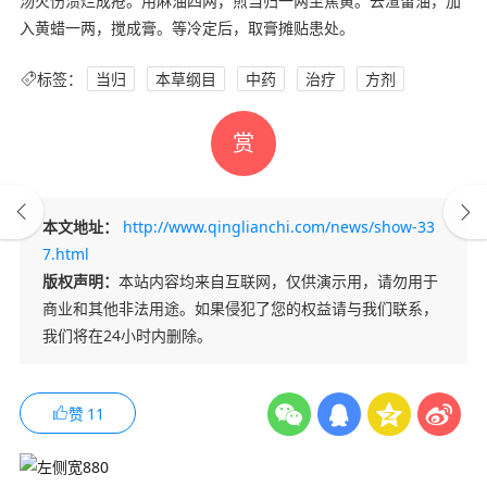
汤火伤溃烂成疮。用麻油四两，煎当归一两至焦黄。去渣留油，加
入黄蜡一两，搅成膏。等冷定后，取膏摊贴患处。
标签：
当归
本草纲目
中药
治疗
方剂
赏
本文地址：
http://www.qinglianchi.com/news/show-33
7.html
版权声明：
本站内容均来自互联网，仅供演示用，请勿用于
商业和其他非法用途。如果侵犯了您的权益请与我们联系，
我们将在24小时内删除。
赞
11