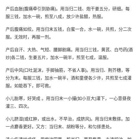
产后血胀(腹痛牵引到胁痛)。用当归二钱、炮干姜五分，研细。每
服三钱，加水一碗，煎至八成，放少许盐醋，热服。
产后腹痛如绞。用当归末五钱，白蜜一合，水一碗，共煎，分二次
服。无效时，再服一剂。
产后自汗、大热、气短、腰脚剧痛。用当归三钱，黄芪、白芍药(酒
炒)各二钱，生姜五片，加水一碗半，煎至七成，温服。
产后中风(口吐涎沫，手脚抽筋，不省人事)。用当归、荆芥穗，等
分为末。每服三钱，加水一碗半，酒和童便各少许，共煎至七成灌
服。如能吞下，即可救。
小儿胎寒，好哭成 。用当归末一小撮(如小豆大)灌下，一心意昼夜
灌三、四次。
小儿脐湿(或红肿，或出水，不早治，成脐风)。用当归末敷搽。加
一点麝香更好。又方：当归末、胡粉等分，和匀搽患处。