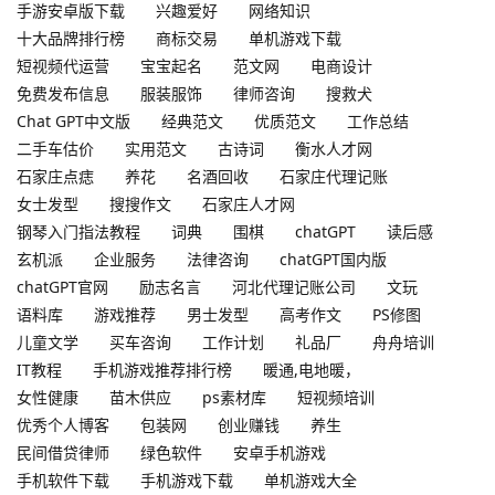
手游安卓版下载
兴趣爱好
网络知识
十大品牌排行榜
商标交易
单机游戏下载
短视频代运营
宝宝起名
范文网
电商设计
免费发布信息
服装服饰
律师咨询
搜救犬
Chat GPT中文版
经典范文
优质范文
工作总结
二手车估价
实用范文
古诗词
衡水人才网
石家庄点痣
养花
名酒回收
石家庄代理记账
女士发型
搜搜作文
石家庄人才网
钢琴入门指法教程
词典
围棋
chatGPT
读后感
玄机派
企业服务
法律咨询
chatGPT国内版
chatGPT官网
励志名言
河北代理记账公司
文玩
语料库
游戏推荐
男士发型
高考作文
PS修图
儿童文学
买车咨询
工作计划
礼品厂
舟舟培训
IT教程
手机游戏推荐排行榜
暖通,电地暖，
女性健康
苗木供应
ps素材库
短视频培训
优秀个人博客
包装网
创业赚钱
养生
民间借贷律师
绿色软件
安卓手机游戏
手机软件下载
手机游戏下载
单机游戏大全