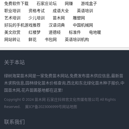
免费软件下载
石家庄论坛
网赚
游戏盒子
职业培训
资格考试
成语大全
英语培训
艺术培训
少儿培训
苗木网
雕塑网
好玩的手机游戏推荐
汉语词典
中国机械网
美文欣赏
红楼梦
道德经
标准件
电地暖
网站转让
鲜花
书包网
英语培训机构
关于本站
绿树海棠苗木网是一家免费苗木网站,免费发布苗木供应信息,最新苗
木求购信息,园林绿化苗木价格查询,西北和东北绿化苗木种子报价,中
国苗木网,花卉苗圃基地都在这里!
Copyright © 2024 苗木网 石家庄抖帅宫文化传媒有限公司 All Rights
Reserved.
冀ICP备2023006999号
网站地图
联系我们