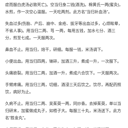
症而服白虎汤必致死亡)。空当归身二钱(酒洗)。棉黄氏一两(蜜灸)，
水煎，作一次空心温服。一天吃两剂。此方名“当归补血汤”。
失血过多(伤胎、产后、崩中、金疮、拔牙等出血过多，心烦眩晕，
不省人事)。用当归二两、芎 一两，每用五钱，加水七分、酒三
分，煎至七成。一天服两次。
鼻血不止。用当归，焙干，研细。每服一钱，米汤调下。
小便出血。用当归四两，锉碎，加酒三升，煮成一升，一次服下。
头痛欲裂。用当归二两，加酒一升，煮成六合饮下。一天服两次。
手臂疼痛。用当归三两，切细，酒浸三天后饮之。饮尽，再配药照
饮，病好为止。
久痢不止。用当归二两、吴茱萸一两，同炒香。去掉茱萸，单以当
归研末，加蜜做成丸子，如梧子大。每服三十丸，米汤送下。此方
名“胜金丸”。