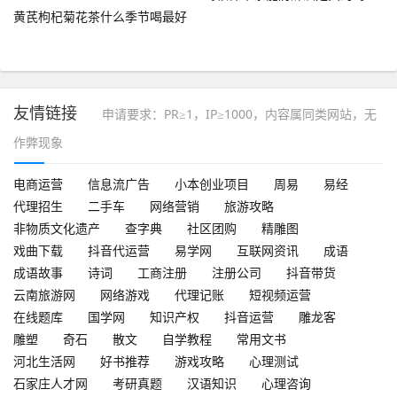
黄芪枸杞菊花茶什么季节喝最好
友情链接
申请要求：PR≥1，IP≥1000，内容属同类网站，无
作弊现象
电商运营
信息流广告
小本创业项目
周易
易经
代理招生
二手车
网络营销
旅游攻略
非物质文化遗产
查字典
社区团购
精雕图
戏曲下载
抖音代运营
易学网
互联网资讯
成语
成语故事
诗词
工商注册
注册公司
抖音带货
云南旅游网
网络游戏
代理记账
短视频运营
在线题库
国学网
知识产权
抖音运营
雕龙客
雕塑
奇石
散文
自学教程
常用文书
河北生活网
好书推荐
游戏攻略
心理测试
石家庄人才网
考研真题
汉语知识
心理咨询