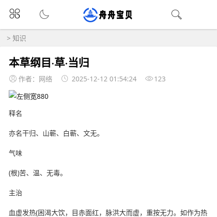
>
知识
本草纲目·草·当归
作者：网络
2025-12-12 01:54:24
123
释名
亦名干归、山蕲、白蕲、文无。
气味
(根)苦、温、无毒。
主治
血虚发热(困渴大饮，目赤面红，脉洪大而虚，重按无力。如作为热