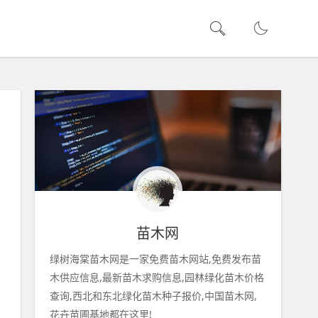
苗木网
绿树海棠苗木网是一家免费苗木网站,免费发布苗
木供应信息,最新苗木求购信息,园林绿化苗木价格
查询,西北和东北绿化苗木种子报价,中国苗木网,
花卉苗圃基地都在这里!