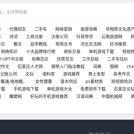
网站，无作弊现象
经
代理招生
二手车
网络营销
旅游攻略
非物质文化遗
事
诗词
工商注册
注册公司
抖音带货
云南旅游网
奇石
散文
自学教程
常用文书
河北生活网
好书推荐
网络知识
十大品牌排行榜
商标交易
单机游戏下载
短视
at GPT中文版
经典范文
优质范文
工作总结
二手车估价
搜作文
石家庄人才网
钢琴入门指法教程
词典
围棋
cha
理记账公司
文玩
语料库
游戏推荐
男士发型
高考作文
暖通,电地暖，
女性健康
苗木供应
ps素材库
短视频培训
下载
手机游戏下载
单机游戏大全
免费软件下载
石家庄论
网
雕塑网
好玩的手机游戏推荐
汉语词典
中国机械网