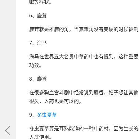
嗽等症状。
6、鹿茸
鹿茸就是雄鹿的角，当其嫩角没有变硬的时候被割
7、海马
海马在世界五大名贵中草药中也有提到，这种重要
功效。
8、麝香
在很多狗血宫斗剧中经常说到麝香，妃子想让其他
很久，入药也是可以的。
9、
冬虫夏草
冬虫夏草算是耳熟能详的一种中药材，因为生长的
人群使用。