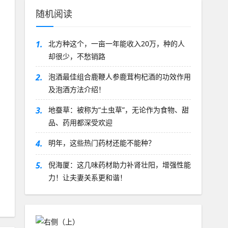
随机阅读
1.
北方种这个，一亩一年能收入20万，种的人
却很少，不愁销路
2.
泡酒最佳组合鹿鞭人参鹿茸枸杞酒的功效作用
及泡酒方法介绍！
3.
地蚕草：被称为“土虫草”，无论作为食物、甜
品、药用都深受欢迎
4.
明年，这些热门药材还能不能种？
5.
倪海厦：这几味药材助力补肾壮阳，增强性能
力！让夫妻关系更和谐！