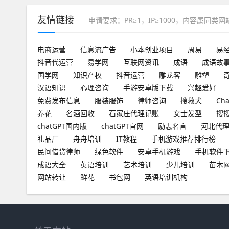
友情链接
申请要求：PR≥1，IP≥1000，内容属同类
电商运营
信息流广告
小本创业项目
周易
易
抖音代运营
易学网
互联网资讯
成语
成语故
国学网
知识产权
抖音运营
雕龙客
雕塑
汉语知识
心理咨询
手游安卓版下载
兴趣爱好
免费发布信息
服装服饰
律师咨询
搜救犬
Ch
养花
名酒回收
石家庄代理记账
女士发型
搜
chatGPT国内版
chatGPT官网
励志名言
河北代
礼品厂
舟舟培训
IT教程
手机游戏推荐排行榜
民间借贷律师
绿色软件
安卓手机游戏
手机软件
成语大全
英语培训
艺术培训
少儿培训
苗木
网站转让
鲜花
书包网
英语培训机构