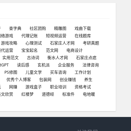
产
查字典
社区团购
精雕图
戏曲下载
网络游戏
代理记账
短视频运营
在线题库
游戏攻略
心理测试
石家庄人才网
考研真题
频代运营
宝宝起名
范文网
电商设计
实用范文
古诗词
衡水人才网
石家庄点痣
tGPT
读后感
玄机派
企业服务
法律咨询
PS修图
儿童文学
买车咨询
工作计划
优秀个人博客
包装网
创业赚钱
养生
坛
网赚
游戏盒子
职业培训
资格考试
美文欣赏
红楼梦
道德经
标准件
电地暖