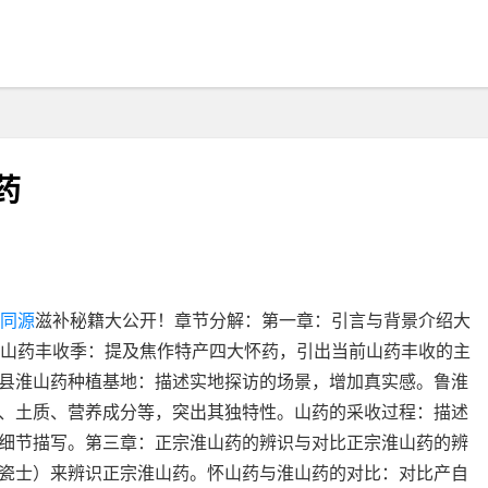
药
同源
滋补秘籍大公开！章节分解：第一章：引言与背景介绍大
与山药丰收季：提及焦作特产四大怀药，引出当前山药丰收的主
县淮山药种植基地：描述实地探访的场景，增加真实感。鲁淮
、土质、营养成分等，突出其独特性。山药的采收过程：描述
细节描写。第三章：正宗淮山药的辨识与对比正宗淮山药的辨
瓷士）来辨识正宗淮山药。怀山药与淮山药的对比：对比产自