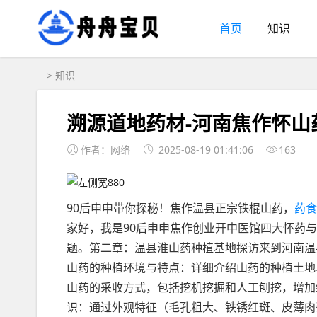
首页
知识
>
知识
溯源道地药材-河南焦作怀山
作者：网络
2025-08-19 01:41:06
163
90后申申带你探秘！焦作温县正宗铁棍山药，
药食
家好，我是90后申申焦作创业开中医馆四大怀药
题。第二章：温县淮山药种植基地探访来到河南温
山药的种植环境与特点：详细介绍山药的种植土地
山药的采收方式，包括挖机挖掘和人工刨挖，增加
识：通过外观特征（毛孔粗大、铁锈红斑、皮薄肉