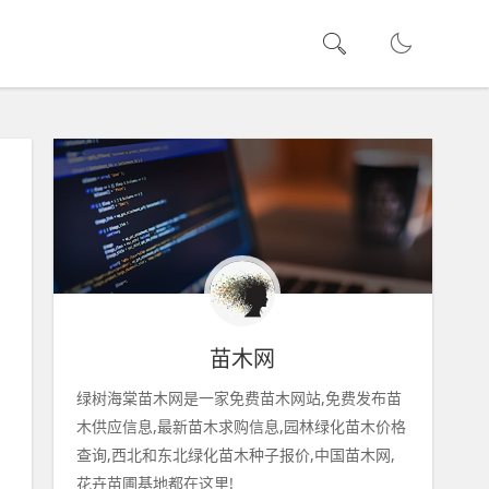
苗木网
绿树海棠苗木网是一家免费苗木网站,免费发布苗
木供应信息,最新苗木求购信息,园林绿化苗木价格
查询,西北和东北绿化苗木种子报价,中国苗木网,
花卉苗圃基地都在这里!