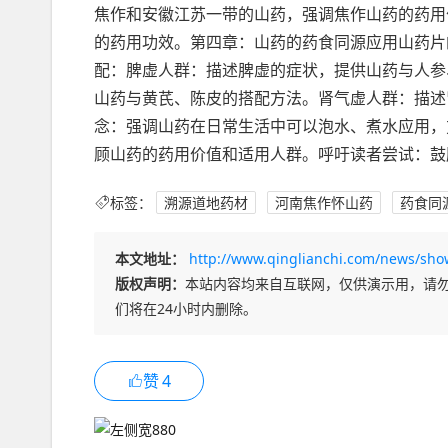
焦作和安徽江苏一带的山药，强调焦作山药的药用
的药用功效。第四章：山药的药食同源应用山药片
配：脾虚人群：描述脾虚的症状，提供山药与人参
山药与黄芪、陈皮的搭配方法。肾气虚人群：描述
念：强调山药在日常生活中可以泡水、煮水应用，
顾山药的药用价值和适用人群。呼吁读者尝试：鼓
标签：
溯源道地药材
河南焦作怀山药
药食同
本文地址：
http://www.qinglianchi.com/news/sho
版权声明：
本站内容均来自互联网，仅供演示用，请
们将在24小时内删除。
赞
4