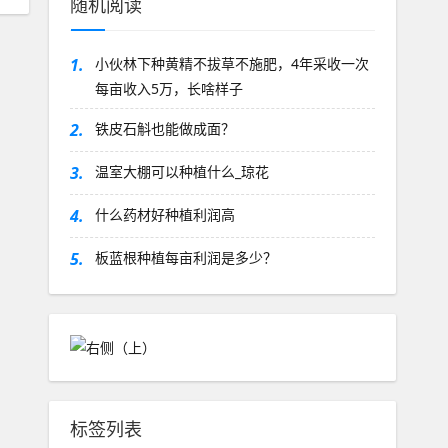
随机阅读
1.
小伙林下种黄精不拔草不施肥，4年采收一次
每亩收入5万，长啥样子
2.
铁皮石斛也能做成面？
3.
温室大棚可以种植什么_琼花
4.
什么药材好种植利润高
5.
板蓝根种植每亩利润是多少？
标签列表