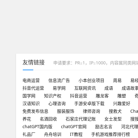
友情链接
申请要求：PR≥1，IP≥1000，内容属同类
电商运营
信息流广告
小本创业项目
周易
易
抖音代运营
易学网
互联网资讯
成语
成语故
国学网
知识产权
抖音运营
雕龙客
雕塑
汉语知识
心理咨询
手游安卓版下载
兴趣爱好
免费发布信息
服装服饰
律师咨询
搜救犬
Ch
养花
名酒回收
石家庄代理记账
女士发型
搜
chatGPT国内版
chatGPT官网
励志名言
河北代
礼品厂
舟舟培训
IT教程
手机游戏推荐排行榜