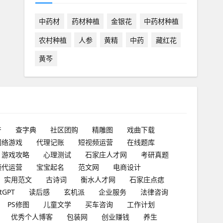
中药材
药材种植
金银花
中药材种植
农村种植
人参
黄精
中药
藏红花
黄芩
产
查字典
社区团购
精雕图
戏曲下载
网络游戏
代理记账
短视频运营
在线题库
游戏攻略
心理测试
石家庄人才网
考研真题
频代运营
宝宝起名
范文网
电商设计
实用范文
古诗词
衡水人才网
石家庄点痣
tGPT
读后感
玄机派
企业服务
法律咨询
PS修图
儿童文学
买车咨询
工作计划
优秀个人博客
包装网
创业赚钱
养生