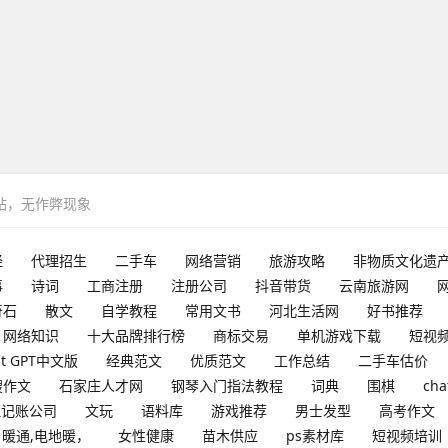
网站，无作弊现象
经
代理招生
二手车
网络营销
旅游攻略
非物质文化遗
事
诗词
工商注册
注册公司
抖音带货
云南旅游网
奇石
散文
自学教程
常用文书
河北生活网
好书推荐
网络知识
十大品牌排行榜
商标交易
单机游戏下载
短视
at GPT中文版
经典范文
优质范文
工作总结
二手车估价
搜作文
石家庄人才网
钢琴入门指法教程
词典
围棋
cha
理记账公司
文玩
语料库
游戏推荐
男士发型
高考作文
暖通,电地暖，
女性健康
苗木供应
ps素材库
短视频培训