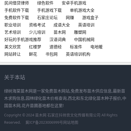
民间借贷律师
绿色软件
安卓手机游戏
手机软件下载
手机游戏下载
单机游戏大全
免费软件下载
石家庄论坛
网赚
游戏盒子
职业培训
资格考试
成语大全
英语培训
艺术培训
少儿培训
苗木网
雕塑网
好玩的手机游戏推荐
汉语词典
中国机械网
美文欣赏
红楼梦
道德经
标准件
电地暖
网站转让
鲜花
书包网
英语培训机构
关于本站
绿树海棠苗木网是一家免费苗木网站,免费发布苗木供应信息,最新苗
木求购信息,园林绿化苗木价格查询,西北和东北绿化苗木种子报价,中
国苗木网,花卉苗圃基地都在这里!
Copyright © 2024 苗木网 石家庄抖帅宫文化传媒有限公司 All Rights
Reserved.
冀ICP备2023006999号
网站地图