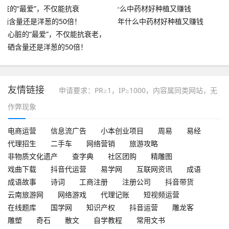
年什么中药材好种植又赚钱
心脏的“最爱”，不仅能抗衰老，
硒含量还是洋葱的50倍！
友情链接
申请要求：PR≥1，IP≥1000，内容属同类网站，无
作弊现象
电商运营
信息流广告
小本创业项目
周易
易经
代理招生
二手车
网络营销
旅游攻略
非物质文化遗产
查字典
社区团购
精雕图
戏曲下载
抖音代运营
易学网
互联网资讯
成语
成语故事
诗词
工商注册
注册公司
抖音带货
云南旅游网
网络游戏
代理记账
短视频运营
在线题库
国学网
知识产权
抖音运营
雕龙客
雕塑
奇石
散文
自学教程
常用文书