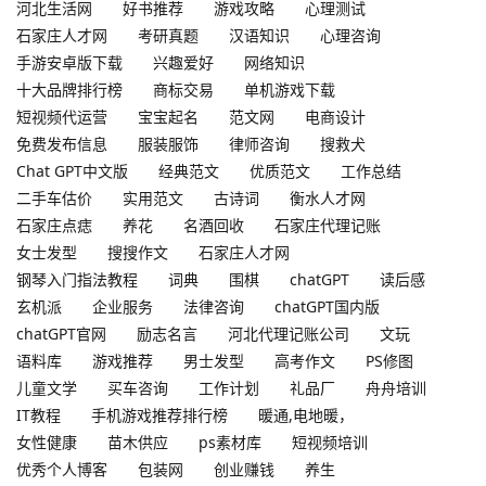
河北生活网
好书推荐
游戏攻略
心理测试
石家庄人才网
考研真题
汉语知识
心理咨询
手游安卓版下载
兴趣爱好
网络知识
十大品牌排行榜
商标交易
单机游戏下载
短视频代运营
宝宝起名
范文网
电商设计
免费发布信息
服装服饰
律师咨询
搜救犬
Chat GPT中文版
经典范文
优质范文
工作总结
二手车估价
实用范文
古诗词
衡水人才网
石家庄点痣
养花
名酒回收
石家庄代理记账
女士发型
搜搜作文
石家庄人才网
钢琴入门指法教程
词典
围棋
chatGPT
读后感
玄机派
企业服务
法律咨询
chatGPT国内版
chatGPT官网
励志名言
河北代理记账公司
文玩
语料库
游戏推荐
男士发型
高考作文
PS修图
儿童文学
买车咨询
工作计划
礼品厂
舟舟培训
IT教程
手机游戏推荐排行榜
暖通,电地暖，
女性健康
苗木供应
ps素材库
短视频培训
优秀个人博客
包装网
创业赚钱
养生