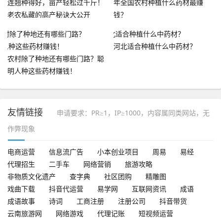
连翘种得好，亩产轻松过千斤！
年全国农村种植什么药材最赚
老农私藏的高产秘诀大公开
钱？
河北适合种植什么中药材？
农村除了种地还有哪些门路？聪
明人种这些药材赚钱！
友情链接
申请要求：PR≥1，IP≥1000，内容属同类网站，无
作弊现象
电商运营
信息流广告
小本创业项目
周易
易经
代理招生
二手车
网络营销
旅游攻略
非物质文化遗产
查字典
社区团购
精雕图
戏曲下载
抖音代运营
易学网
互联网资讯
成语
成语故事
诗词
工商注册
注册公司
抖音带货
云南旅游网
网络游戏
代理记账
短视频运营