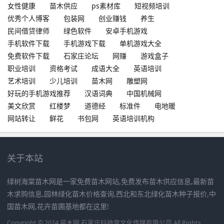
女性健康
苗木供应
ps素材库
短视频培训
优秀个人博客
包装网
创业赚钱
养生
民间借贷律师
绿色软件
安卓手机游戏
手机软件下载
手机游戏下载
单机游戏大全
免费软件下载
石家庄论坛
网赚
游戏盒子
职业培训
资格考试
成语大全
英语培训
艺术培训
少儿培训
苗木网
雕塑网
好玩的手机游戏推荐
汉语词典
中国机械网
美文欣赏
红楼梦
道德经
标准件
电地暖
网站转让
鲜花
书包网
英语培训机构
关于本站
绿树海棠苗木网是一家免费苗木网站,免费发布苗木供应信息,最新苗
木求购信息,园林绿化苗木价格查询,西北和东北绿化苗木种子报价,中
国苗木网,花卉苗圃基地都在这里!
Copyright © 2024 苗木网 石家庄抖帅宫文化传媒有限公司 All Rights