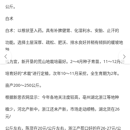
公斤。
白术
白术：以根状茎入药。具有补脾健胃、化湿利水、安胎、止汗的
功能。选择土层深厚、疏松、肥沃、排水良好并稍有倾斜的缓坡地
种
植为宜，新开垦的荒山地栽培最好。2～4月种子育苗，11～12月将
培育好的“术栽”进行定植，次年10～11月采挖，全生育期为2年。
亩产200～250公斤。
根据新思农网显示：今年各地关注度较高，亳州湖北浙江等地种
植少，河北产新中，浙江还未产新，市场走动顺畅，湖北货在26
元/
公斤左右，陈货在20元/公斤左右，浙江产茬口好的在26-27元/公