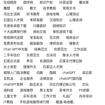
在线题库
国学网
知识产权
抖音运营
雕龙客
雕塑
奇石
散文
自学教程
常用文书
河北生活网
好书推荐
游戏攻略
心理测试
石家庄人才网
考研真题
汉语知识
心理咨询
手游安卓版下载
兴趣爱好
网络知识
十大品牌排行榜
商标交易
单机游戏下载
短视频代运营
宝宝起名
范文网
电商设计
免费发布信息
服装服饰
律师咨询
搜救犬
Chat GPT中文版
经典范文
优质范文
工作总结
二手车估价
实用范文
古诗词
衡水人才网
石家庄点痣
养花
名酒回收
石家庄代理记账
女士发型
搜搜作文
石家庄人才网
钢琴入门指法教程
词典
围棋
chatGPT
读后感
玄机派
企业服务
法律咨询
chatGPT国内版
chatGPT官网
励志名言
河北代理记账公司
文玩
语料库
游戏推荐
男士发型
高考作文
PS修图
儿童文学
买车咨询
工作计划
礼品厂
舟舟培训
IT教程
手机游戏推荐排行榜
暖通,电地暖，