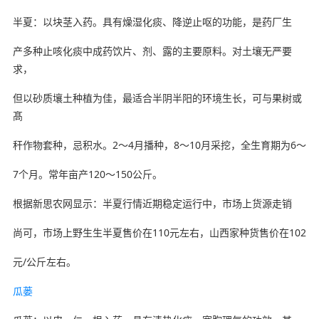
半夏：以块茎入药。具有燥湿化痰、降逆止呕的功能，是药厂生
产多种止咳化痰中成药饮片、剂、露的主要原料。对土壤无严要
求，
但以砂质壤土种植为佳，最适合半阴半阳的环境生长，可与果树或
髙
秆作物套种，忌积水。2～4月播种，8～10月采挖，全生育期为6～
7个月。常年亩产120～150公斤。
根据新思农网显示：半夏行情近期稳定运行中，市场上货源走销
尚可，市场上野生生半夏售价在110元左右，山西家种货售价在102
元/公斤左右。
瓜蒌