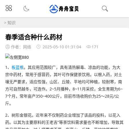
>
知识
春季适合种什么药材
作者：网络
2025-05-10 01:31:04
171
1、
板蓝根
。其应用范围较广，具有清热解毒、凉血的功能，为大
宗中药材，常用于感冒药，其叶可作保健茶饮用。以根入药，对土
壤无严要求，适应性强，山区、丘陵、平地均可种植，较耐寒，南
方可自然越冬，可连作。2~5月播种，8~11月采挖，全生育期为6~
7个月，常年亩产350~400公斤，目前市场收购价为25～28元/公
斤。
2、树形金银花。近年来不仅制药企业增加了该品的投料，以花入
药。以其为主要原料的王老吉”等茶饮料需求量也不断增加，导致其