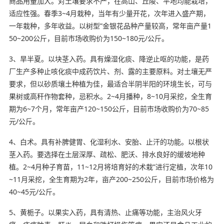
商品用量加大。对土壤要求不严，在高山、丘陵、平地均能栽培，
适应性强。春季3~4月栽种，当年有少量开花，次年进入盛产期，
一年栽种，多年收益。以树型”金银花品种产量较高，常年亩产量1
50~200公斤，目前市场收购价为150~180元/公斤。
3、旱半夏。以块茎入药。具有燥湿化痰、降逆止呕的功能，是药
厂生产多种止咳化痰中成药饮片、剂、露的主要原料。对土壤无严
要求，但以砂质壤土种植为佳，最适合半阴半阳的环境生长，可与
果树或高秆作物套种，忌积水。2~4月播种，8~10月采挖，全生育
期为6~7个月，常年亩产120~150公斤，目前市场收购价为70~85
元/公斤。
4、白术。具有补脾健胃、化湿利水、安胎、止汗的功能。以根状
茎入药。要选择在土层深厚、疏松、肥沃、排水良好的缓坡地种
植。2~4月种子育苗，11~12月将培育好的术栽”进行定植，次年10
~11月采挖，全生育期为2年，亩产200~250公斤，目前市场价格为
40~45元/公斤。
5、黄栀子。以果实入药，具有清热、止痛等功能，主治风火牙