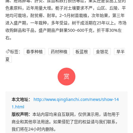
痛、疮疡肿毒、肝炎、尿血和跌打损伤等症，果实还是食品工业的
色素原料，近年用量大增。栀子对土壤要求不严，山区、丘陵、平
地均可栽培，耐贫瘠、耐旱。2~5月树苗栽植，次年始果，第三年
进入盛产期，一年栽种，多年受益，树干成活期在25年以上。市场
收购鲜品和干品，盛产期亩产鲜果500~600千克，折干率30%左
右。
标签：
春季种植
药材种植
板蓝根
金银花
旱半
夏
赏
本文地址：
http://www.qinglianchi.com/news/show-14
1.html
版权声明：
本站内容均来自互联网，仅供演示用，请勿用于
商业和其他非法用途。如果侵犯了您的权益请与我们联系，
我们将在24小时内删除。