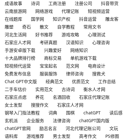
成语故事
诗词
工商注册
注册公司
抖音带货
云南旅游网
网络游戏
代理记账
短视频运营
在线题库
国学网
知识产权
抖音运营
雕龙客
雕塑
奇石
散文
自学教程
常用文书
河北生活网
好书推荐
游戏攻略
心理测试
石家庄人才网
考研真题
汉语知识
心理咨询
手游安卓版下载
兴趣爱好
网络知识
十大品牌排行榜
商标交易
单机游戏下载
短视频代运营
宝宝起名
范文网
电商设计
免费发布信息
服装服饰
律师咨询
搜救犬
Chat GPT中文版
经典范文
优质范文
工作总结
二手车估价
实用范文
古诗词
衡水人才网
石家庄点痣
养花
名酒回收
石家庄代理记账
女士发型
搜搜作文
石家庄人才网
钢琴入门指法教程
词典
围棋
chatGPT
读后感
玄机派
企业服务
法律咨询
chatGPT国内版
chatGPT官网
励志名言
河北代理记账公司
文玩
语料库
游戏推荐
男士发型
高考作文
PS修图