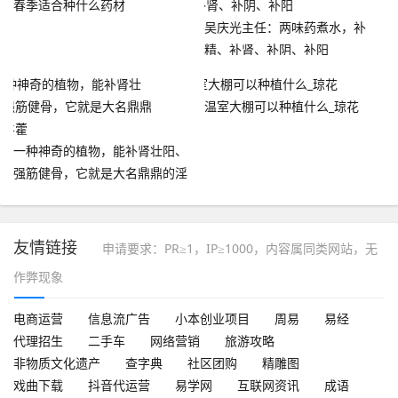
春季适合种什么药材
吴庆光主任：两味药煮水，补
精、补肾、补阴、补阳
温室大棚可以种植什么_琼花
一种神奇的植物，能补肾壮阳、
强筋健骨，它就是大名鼎鼎的淫
羊藿
友情链接
申请要求：PR≥1，IP≥1000，内容属同类网站，无
作弊现象
电商运营
信息流广告
小本创业项目
周易
易经
代理招生
二手车
网络营销
旅游攻略
非物质文化遗产
查字典
社区团购
精雕图
戏曲下载
抖音代运营
易学网
互联网资讯
成语