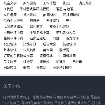
儿童文学
买车咨询
工作计划
礼品厂
舟舟培训
IT教程
手机游戏推荐排行榜
暖通,电地暖，
女性健康
苗木供应
ps素材库
短视频培训
优秀个人博客
包装网
创业赚钱
养生
民间借贷律师
绿色软件
安卓手机游戏
手机软件下载
手机游戏下载
单机游戏大全
免费软件下载
石家庄论坛
网赚
游戏盒子
职业培训
资格考试
成语大全
英语培训
艺术培训
少儿培训
苗木网
雕塑网
好玩的手机游戏推荐
汉语词典
中国机械网
美文欣赏
红楼梦
道德经
标准件
电地暖
网站转让
鲜花
书包网
英语培训机构
关于本站
绿树海棠苗木网是一家免费苗木网站,免费发布苗木供应信息,最新苗
木求购信息,园林绿化苗木价格查询,西北和东北绿化苗木种子报价,中